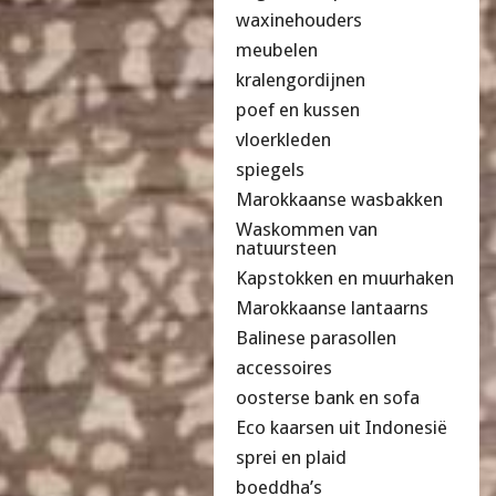
waxinehouders
meubelen
kralengordijnen
poef en kussen
vloerkleden
spiegels
Marokkaanse wasbakken
Waskommen van
natuursteen
Kapstokken en muurhaken
Marokkaanse lantaarns
Balinese parasollen
accessoires
oosterse bank en sofa
Eco kaarsen uit Indonesië
sprei en plaid
boeddha’s