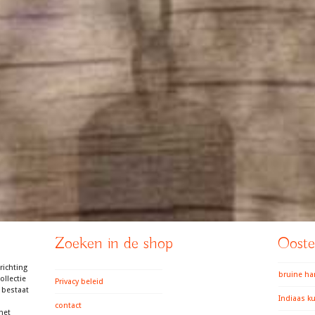
Zoeken in de shop
Ooster
richting
bruine h
llectie
Privacy beleid
 bestaat
Indiaas k
contact
het