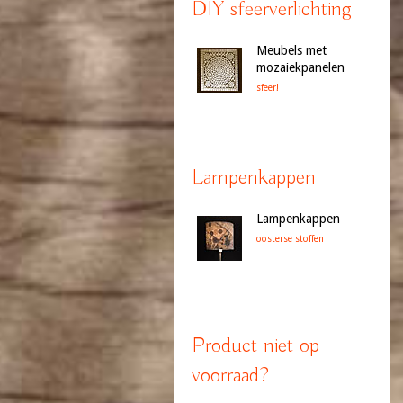
DIY sfeerverlichting
Meubels met
mozaiekpanelen
sfeer!
Lampenkappen
Lampenkappen
oosterse stoffen
Product niet op
voorraad?