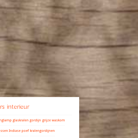
s interieur
anglamp
glaskralen gordijn
grijze waskom
ussen
Indiase poef
kralengordijnen