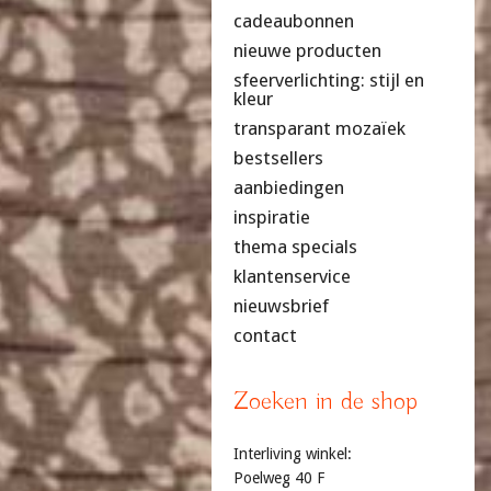
cadeaubonnen
nieuwe producten
sfeerverlichting: stijl en
kleur
transparant mozaïek
bestsellers
aanbiedingen
inspiratie
thema specials
klantenservice
nieuwsbrief
contact
Zoeken in de shop
Interliving winkel:
Poelweg 40 F