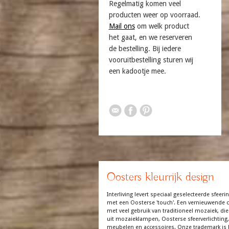
Regelmatig komen veel
producten weer op voorraad.
Mail ons
om welk product
het gaat, en we reserveren
de bestelling. Bij iedere
vooruitbestelling sturen wij
een kadootje mee.
Oosters kleurrijk design
Interliving levert speciaal geselecteerde sfeerin
met een Oosterse 'touch'. Een vernieuwende co
met veel gebruik van traditioneel mozaiek, die
uit mozaieklampen, Oosterse sfeerverlichting,
meubelen en accessoires. Onze trademark is 