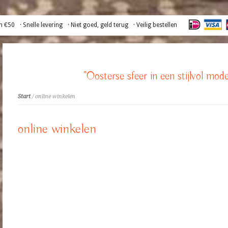
n €50
· Snelle levering
· Niet goed, geld terug
· Veilig bestellen
"Oosterse sfeer in een stijlvol mode
Start
/ online winkelen
online winkelen