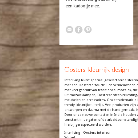
een kadootje mee.
Oosters kleurrijk design
Interliving levert speciaal geselecteerde sfeerin
met een Oosterse 'touch'. Een vernieuwende co
met veel gebruik van traditioneel mozaiek, die
uit mozaieklampen, Oosterse sfeerverlichting,
meubelen en accessoires. Onze trademark is 
trendy, kleurrijke uiterlijk. Veel producten zijn z
ontworpen en daarna met de hand gemaakt in
Door onze nauwe contacten in India houden 
constant in de gaten of de arbeidsomstandi
hierbij gerespecteerd worden.
Interliving - Oosters interieur
Winkel: