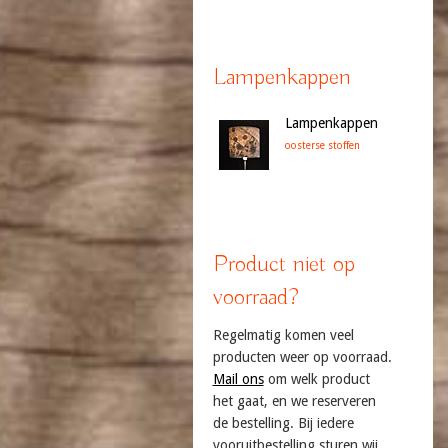
Lampenkappen
Lampenkappen
oosterse stoffen
Product niet op
voorraad?
Regelmatig komen veel
producten weer op voorraad.
Mail ons
om welk product
het gaat, en we reserveren
de bestelling. Bij iedere
vooruitbestelling sturen wij