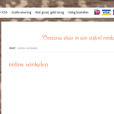
n €50
· Snelle levering
· Niet goed, geld terug
· Veilig bestellen
"Oosterse sfeer in een stijlvol mode
Start
/ online winkelen
online winkelen