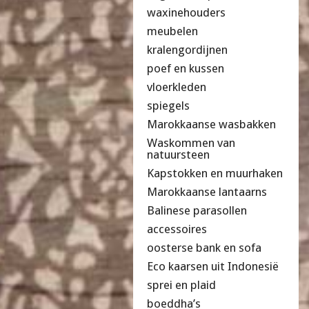
waxinehouders
meubelen
kralengordijnen
poef en kussen
vloerkleden
spiegels
Marokkaanse wasbakken
Waskommen van
natuursteen
Kapstokken en muurhaken
Marokkaanse lantaarns
Balinese parasollen
accessoires
oosterse bank en sofa
Eco kaarsen uit Indonesië
sprei en plaid
boeddha’s