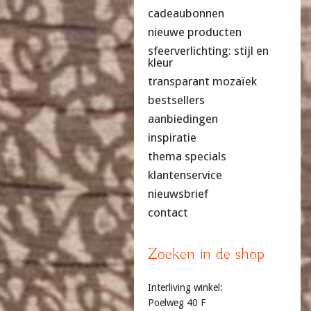
cadeaubonnen
nieuwe producten
sfeerverlichting: stijl en
kleur
transparant mozaïek
bestsellers
aanbiedingen
inspiratie
thema specials
klantenservice
nieuwsbrief
contact
Zoeken in de shop
Interliving winkel:
Poelweg 40 F