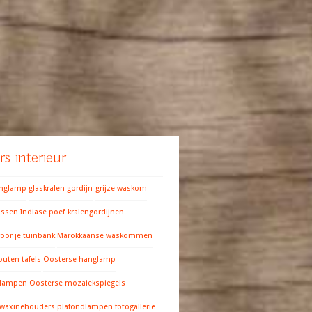
s interieur
anglamp
glaskralen gordijn
grijze waskom
ussen
Indiase poef
kralengordijnen
oor je tuinbank
Marokkaanse waskommen
outen tafels
Oosterse hanglamp
 lampen
Oosterse mozaiekspiegels
 waxinehouders
plafondlampen fotogallerie