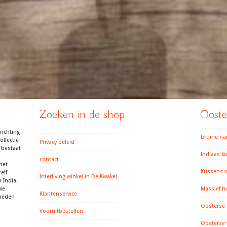
Zoeken in de shop
Ooster
richting
bruine h
llectie
Privacy beleid
 bestaat
Indiaas k
contact
het
Kussens v
elf
Interliving winkel in De Kwakel
 India.
we
Massief h
Klantenservice
gheden
Oosterse
Vooruitbestellen
Oosterse