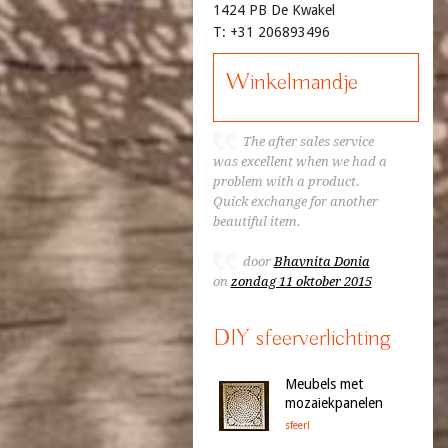
1424 PB De Kwakel
T: +31 206893496
Winkelmandje
The after sales service
was excellent when we had a
problem with a product.
Quick exchange for another
beautiful item.
door
Bhavnita Donia
on
zondag 11 oktober 2015
DIY sfeerverlichting
Meubels met
mozaiekpanelen
sfeer!