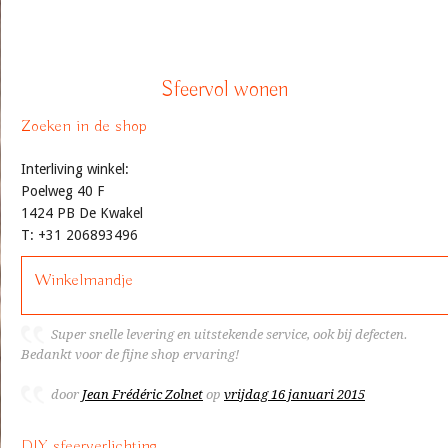
Sfeervol wonen
Zoeken in de shop
Interliving winkel:
Poelweg 40 F
1424 PB De Kwakel
T: +31 206893496
Winkelmandje
Super snelle levering en uitstekende service, ook bij defecten.
Bedankt voor de fijne shop ervaring!
door
Jean Frédéric Zolnet
op
vrijdag 16 januari 2015
DIY sfeerverlichting