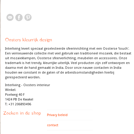
Oosters kleurrijk design
Interliving levert speciaal geselecteerde sfeerinrichting met een Oosterse 'touch'.
Een vernieuwende collectie met veel gebruik van traditioneel mozaiek, die bestaat
uit mozaieklampen, Oosterse sfeerverlichting, meubelen en accessoires. Onze
trademark is het trendy, kleurrijke uiterlijk. Veel producten zijn zelf ontworpen en
daarna met de hand gemaakt in India. Door onze nauwe contacten in India
houden we constant in de gaten of de arbeidsomstandigheden hierbij
gerespecteerd worden.
Interliving - Oosters interieur
Winkel:
Poelweg 40 F
1424 PB De Kwakel
T: +31 206893496
Zoeken in de shop
Privacy beleid
contact