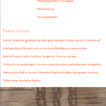
Interliving winkel in De Kwakel
Klantenservice
Vooruitbestellen
Oosters interieur
bruine hanglamp
glaskralen gordijn
grijze waskom
Indiaas kussen
Indiase poef
kralengordijnen
Kussens voor je tuinbank
Marokkaanse waskommen
Massief houten tafels
Oosterse hanglamp
Oosterse lampen
Oosterse mozaiekspiegels
Oosterse waxinehouders
plafondlampen fotogallerie
Plafonnières
Poef en kussen
sfeerverlichting
theelichtjes
transparant mozaiek
Turkse lamp
vloerlamp filigrain
copyright © 2024 interliving.nl