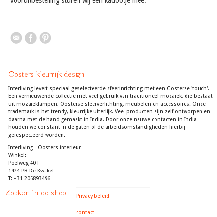
vooruitbestelling sturen wij een kadootje mee.
Oosters kleurrijk design
Interliving levert speciaal geselecteerde sfeerinrichting met een Oosterse 'touch'.
Een vernieuwende collectie met veel gebruik van traditioneel mozaiek, die bestaat
uit mozaieklampen, Oosterse sfeerverlichting, meubelen en accessoires. Onze
trademark is het trendy, kleurrijke uiterlijk. Veel producten zijn zelf ontworpen en
daarna met de hand gemaakt in India. Door onze nauwe contacten in India
houden we constant in de gaten of de arbeidsomstandigheden hierbij
gerespecteerd worden.
Interliving - Oosters interieur
Winkel:
Poelweg 40 F
1424 PB De Kwakel
T: +31 206893496
Zoeken in de shop
Privacy beleid
contact