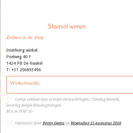
Sfeervol wonen
Zoeken in de shop
Interliving winkel:
Poelweg 40 F
1424 PB De Kwakel
T: +31 206893496
Winkelmandje
Lamp voldoet aan al mijn verwachtingen ! Zondag besteld,
levering België dinsdagmorgen.
M.a.w TOP !👍
Geplaatst door
Peggy Geens
op
Woensdag 15 augustus 2018