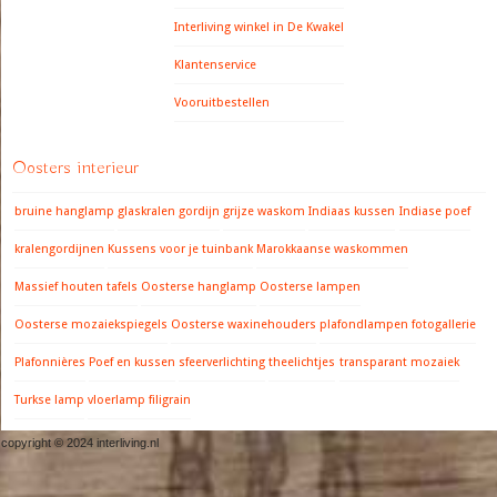
Interliving winkel in De Kwakel
Klantenservice
Vooruitbestellen
Oosters interieur
bruine hanglamp
glaskralen gordijn
grijze waskom
Indiaas kussen
Indiase poef
kralengordijnen
Kussens voor je tuinbank
Marokkaanse waskommen
Massief houten tafels
Oosterse hanglamp
Oosterse lampen
Oosterse mozaiekspiegels
Oosterse waxinehouders
plafondlampen fotogallerie
Plafonnières
Poef en kussen
sfeerverlichting
theelichtjes
transparant mozaiek
Turkse lamp
vloerlamp filigrain
copyright © 2024 interliving.nl