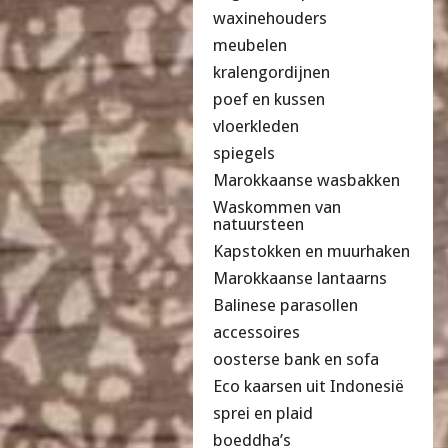
waxinehouders
meubelen
kralengordijnen
poef en kussen
vloerkleden
spiegels
Marokkaanse wasbakken
Waskommen van
natuursteen
Kapstokken en muurhaken
Marokkaanse lantaarns
Balinese parasollen
accessoires
oosterse bank en sofa
Eco kaarsen uit Indonesië
sprei en plaid
boeddha’s