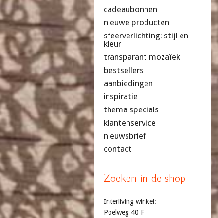
cadeaubonnen
nieuwe producten
sfeerverlichting: stijl en
kleur
transparant mozaïek
bestsellers
aanbiedingen
inspiratie
thema specials
klantenservice
nieuwsbrief
contact
Zoeken in de shop
Interliving winkel:
Poelweg 40 F