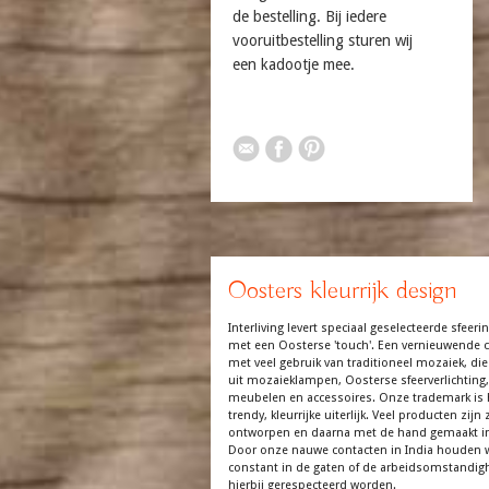
de bestelling. Bij iedere
vooruitbestelling sturen wij
een kadootje mee.
Oosters kleurrijk design
Interliving levert speciaal geselecteerde sfeerin
met een Oosterse 'touch'. Een vernieuwende co
met veel gebruik van traditioneel mozaiek, die
uit mozaieklampen, Oosterse sfeerverlichting,
meubelen en accessoires. Onze trademark is 
trendy, kleurrijke uiterlijk. Veel producten zijn z
ontworpen en daarna met de hand gemaakt in
Door onze nauwe contacten in India houden 
constant in de gaten of de arbeidsomstandi
hierbij gerespecteerd worden.