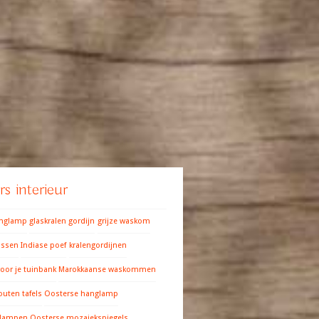
s interieur
anglamp
glaskralen gordijn
grijze waskom
ussen
Indiase poef
kralengordijnen
oor je tuinbank
Marokkaanse waskommen
outen tafels
Oosterse hanglamp
 lampen
Oosterse mozaiekspiegels