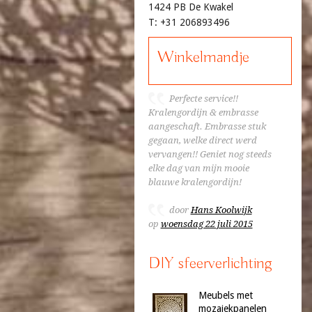
1424 PB De Kwakel
T: +31 206893496
Winkelmandje
Perfecte service!!
Kralengordijn & embrasse
aangeschaft. Embrasse stuk
gegaan, welke direct werd
vervangen!! Geniet nog steeds
elke dag van mijn mooie
blauwe kralengordijn!
door
Hans Koolwijk
op
woensdag 22 juli 2015
DIY sfeerverlichting
Meubels met
mozaiekpanelen