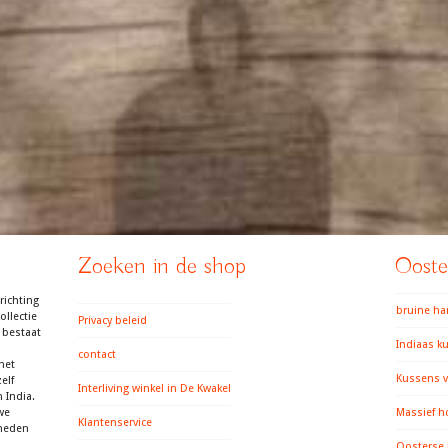
Zoeken in de shop
Ooster
richting
bruine h
llectie
Privacy beleid
 bestaat
Indiaas k
contact
het
Kussens v
elf
Interliving winkel in De Kwakel
 India.
we
Massief h
Klantenservice
gheden
Oosterse