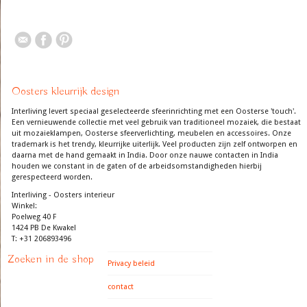
Oosters kleurrijk design
Interliving levert speciaal geselecteerde sfeerinrichting met een Oosterse 'touch'.
Een vernieuwende collectie met veel gebruik van traditioneel mozaiek, die bestaat
uit mozaieklampen, Oosterse sfeerverlichting, meubelen en accessoires. Onze
trademark is het trendy, kleurrijke uiterlijk. Veel producten zijn zelf ontworpen en
daarna met de hand gemaakt in India. Door onze nauwe contacten in India
houden we constant in de gaten of de arbeidsomstandigheden hierbij
gerespecteerd worden.
Interliving - Oosters interieur
Winkel:
Poelweg 40 F
1424 PB De Kwakel
T: +31 206893496
Zoeken in de shop
Privacy beleid
contact