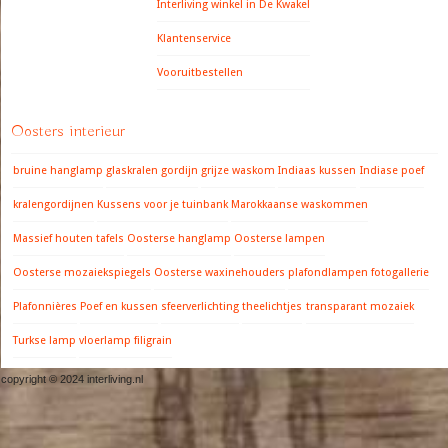
Interliving winkel in De Kwakel
Klantenservice
Vooruitbestellen
Oosters interieur
bruine hanglamp
glaskralen gordijn
grijze waskom
Indiaas kussen
Indiase poef
kralengordijnen
Kussens voor je tuinbank
Marokkaanse waskommen
Massief houten tafels
Oosterse hanglamp
Oosterse lampen
Oosterse mozaiekspiegels
Oosterse waxinehouders
plafondlampen fotogallerie
Plafonnières
Poef en kussen
sfeerverlichting
theelichtjes
transparant mozaiek
Turkse lamp
vloerlamp filigrain
copyright © 2024 interliving.nl