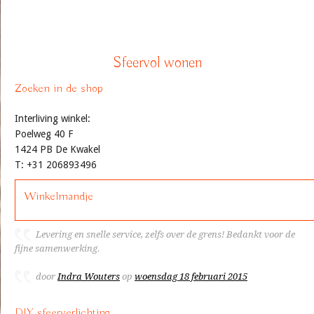
Sfeervol wonen
Zoeken in de shop
Interliving winkel:
Poelweg 40 F
1424 PB De Kwakel
T: +31 206893496
Winkelmandje
Levering en snelle service, zelfs over de grens! Bedankt voor de
fijne samenwerking.
door
Indra Wouters
op
woensdag 18 februari 2015
DIY sfeerverlichting