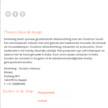
Oosters kleurrijk design
Interliving levert speciaal geselecteerde sfeerinrichting met een Oosterse 'touch'.
Een vernieuwende collectie met veel gebruik van traditioneel mozaiek, die bestaat
uit mozaieklampen, Oosterse sfeerverlichting, meubelen en accessoires. Onze
trademark is het trendy, kleurrijke uiterlijk. Veel producten zijn zelf ontworpen en
daarna met de hand gemaakt in India. Door onze nauwe contacten in India
houden we constant in de gaten of de arbeidsomstandigheden hierbij
gerespecteerd worden.
Interliving - Oosters interieur
Winkel:
Poelweg 40 F
1424 PB De Kwakel
T: +31 206893496
Zoeken in de shop
Privacy beleid
contact