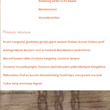
Interliving winkel in De Kwakel
Klantenservice
Vooruitbestellen
Oosters interieur
bruine hanglamp
glaskralen gordijn
grijze waskom
Indiaas kussen
Indiase poef
kralengordijnen
Kussens voor je tuinbank
Marokkaanse waskommen
Massief houten tafels
Oosterse hanglamp
Oosterse lampen
Oosterse mozaiekspiegels
Oosterse waxinehouders
plafondlampen fotogallerie
Plafonnières
Poef en kussen
sfeerverlichting
theelichtjes
transparant mozaiek
Turkse lamp
vloerlamp filigrain
copyright © 2024 interliving.nl