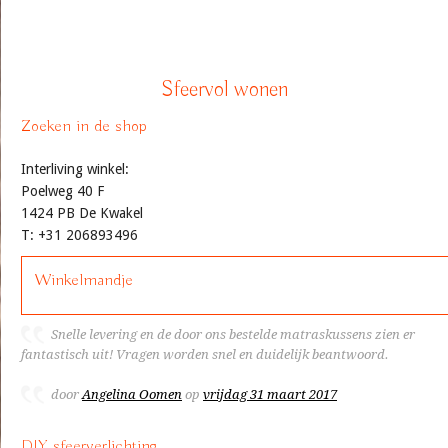
Sfeervol wonen
Zoeken in de shop
Interliving winkel:
Poelweg 40 F
1424 PB De Kwakel
T: +31 206893496
Winkelmandje
Snelle levering en de door ons bestelde matraskussens zien er
fantastisch uit! Vragen worden snel en duidelijk beantwoord.
door
Angelina Oomen
op
vrijdag 31 maart 2017
DIY sfeerverlichting