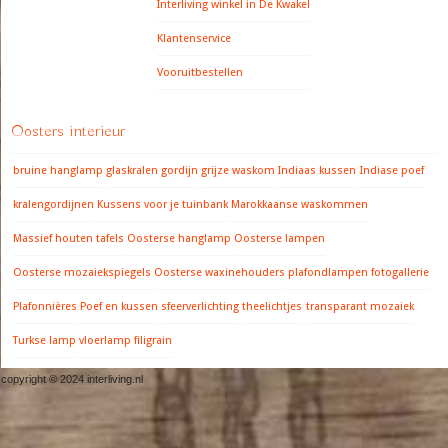
Interliving winkel in De Kwakel
Klantenservice
Vooruitbestellen
Oosters interieur
bruine hanglamp
glaskralen gordijn
grijze waskom
Indiaas kussen
Indiase poef
kralengordijnen
Kussens voor je tuinbank
Marokkaanse waskommen
Massief houten tafels
Oosterse hanglamp
Oosterse lampen
Oosterse mozaiekspiegels
Oosterse waxinehouders
plafondlampen fotogallerie
Plafonnières
Poef en kussen
sfeerverlichting
theelichtjes
transparant mozaiek
Turkse lamp
vloerlamp filigrain
copyright © 2024 interliving.nl