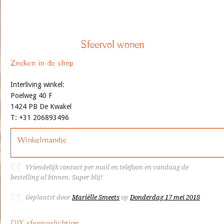
Sfeervol wonen
Zoeken in de shop
Interliving winkel:
Poelweg 40 F
1424 PB De Kwakel
T: +31 206893496
Winkelmandje
Vriendelijk contact per mail en telefoon en vandaag de
bestelling al binnen. Super blij!
Geplaatst door
Mariëlle Smeets
op
Donderdag 17 mei 2018
DIY sfeerverlichting