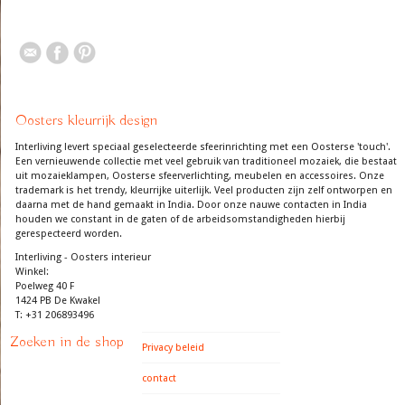
Oosters kleurrijk design
Interliving levert speciaal geselecteerde sfeerinrichting met een Oosterse 'touch'.
Een vernieuwende collectie met veel gebruik van traditioneel mozaiek, die bestaat
uit mozaieklampen, Oosterse sfeerverlichting, meubelen en accessoires. Onze
trademark is het trendy, kleurrijke uiterlijk. Veel producten zijn zelf ontworpen en
daarna met de hand gemaakt in India. Door onze nauwe contacten in India
houden we constant in de gaten of de arbeidsomstandigheden hierbij
gerespecteerd worden.
Interliving - Oosters interieur
Winkel:
Poelweg 40 F
1424 PB De Kwakel
T: +31 206893496
Zoeken in de shop
Privacy beleid
contact