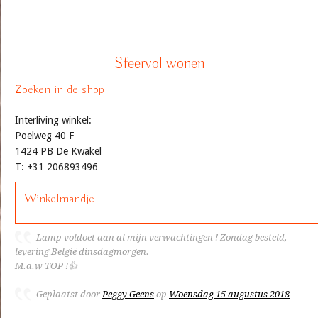
Sfeervol wonen
Zoeken in de shop
Interliving winkel:
Poelweg 40 F
1424 PB De Kwakel
T: +31 206893496
Winkelmandje
Lamp voldoet aan al mijn verwachtingen ! Zondag besteld,
levering België dinsdagmorgen.
M.a.w TOP !👍
Geplaatst door
Peggy Geens
op
Woensdag 15 augustus 2018