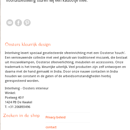
vooruitbestelling sturen wij een kadootje mee.
Oosters kleurrijk design
Interliving levert speciaal geselecteerde sfeerinrichting met een Oosterse 'touch'.
Een vernieuwende collectie met veel gebruik van traditioneel mozaiek, die bestaat
uit mozaieklampen, Oosterse sfeerverlichting, meubelen en accessoires. Onze
trademark is het trendy, kleurrijke uiterlijk. Veel producten zijn zelf ontworpen en
daarna met de hand gemaakt in India. Door onze nauwe contacten in India
houden we constant in de gaten of de arbeidsomstandigheden hierbij
gerespecteerd worden.
Interliving - Oosters interieur
Winkel:
Poelweg 40 F
1424 PB De Kwakel
T: +31 206893496
Zoeken in de shop
Privacy beleid
contact