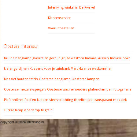
Interliving winkel in De Kwakel
Klantenservice
Vooruitbestellen
Oosters interieur
bruine hanglamp
glaskralen gordijn
grijze waskom
Indiaas kussen
Indiase poef
kralengordijnen
Kussens voor je tuinbank
Marokkaanse waskommen
Massief houten tafels
Oosterse hanglamp
Oosterse lampen
Oosterse mozaiekspiegels
Oosterse waxinehouders
plafondlampen fotogallerie
Plafonnières
Poef en kussen
sfeerverlichting
theelichtjes
transparant mozaiek
Turkse lamp
vloerlamp filigrain
copyright © 2024 interliving.nl