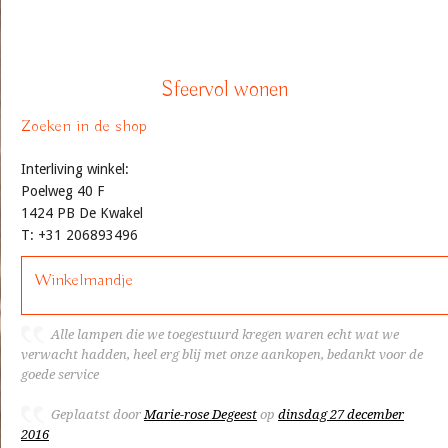
Sfeervol wonen
Zoeken in de shop
Interliving winkel:
Poelweg 40 F
1424 PB De Kwakel
T: +31 206893496
Winkelmandje
Alle lampen die we toegestuurd kregen waren echt wat we
verwacht hadden, heel erg blij met onze aankopen, bedankt voor de
goede service
Geplaatst door
Marie-rose Degeest
op
dinsdag 27 december
2016