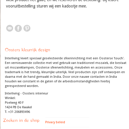
vooruitbestelling sturen wij een kadootje mee.
Oosters kleurrijk design
Interliving levert speciaal geselecteerde sfeerinrichting met een Oosterse 'touch'.
Een vernieuwende collectie met veel gebruik van traditioneel mozaiek, die bestaat
uit mozaieklampen, Oosterse sfeerverlichting, meubelen en accessoires. Onze
trademark is het trendy, kleurrijke uiterlijk. Veel producten zijn zelf ontworpen en
daarna met de hand gemaakt in India. Door onze nauwe contacten in India
houden we constant in de gaten of de arbeidsomstandigheden hierbij
gerespecteerd worden.
Interliving - Oosters interieur
Winkel:
Poelweg 40 F
1424 PB De Kwakel
T: +31 206893496
Zoeken in de shop
Privacy beleid