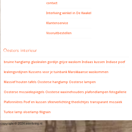
contact
Interliving winkel in De Kwakel
Klantenservice
Vooruitbestellen
Oosters interieur
bruine hanglamp
glaskralen gordijn
grijze waskom
Indiaas kussen
Indiase poef
kralengordijnen
Kussens voor je tuinbank
Marokkaanse waskommen
Massief houten tafels
Oosterse hanglamp
Oosterse lampen
Oosterse mozaiekspiegels
Oosterse waxinehouders
plafondlampen fotogallerie
Plafonnières
Poef en kussen
sfeerverlichting
theelichtjes
transparant mozaiek
Turkse lamp
vloerlamp filigrain
copyright © 2024 interliving.nl