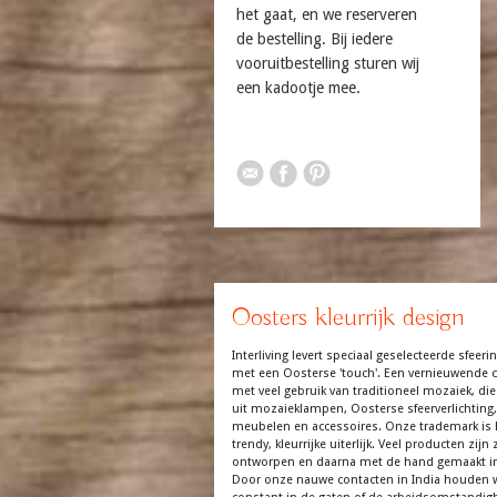
het gaat, en we reserveren
de bestelling. Bij iedere
vooruitbestelling sturen wij
een kadootje mee.
Oosters kleurrijk design
Interliving levert speciaal geselecteerde sfeerin
met een Oosterse 'touch'. Een vernieuwende co
met veel gebruik van traditioneel mozaiek, die
uit mozaieklampen, Oosterse sfeerverlichting,
meubelen en accessoires. Onze trademark is 
trendy, kleurrijke uiterlijk. Veel producten zijn z
ontworpen en daarna met de hand gemaakt in
Door onze nauwe contacten in India houden 