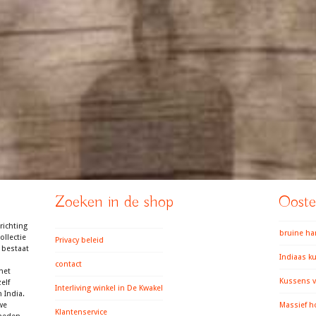
Zoeken in de shop
Ooster
richting
bruine h
llectie
Privacy beleid
 bestaat
Indiaas k
contact
het
Kussens v
elf
Interliving winkel in De Kwakel
 India.
we
Massief h
Klantenservice