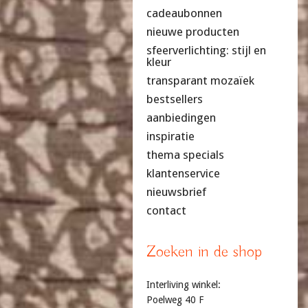
cadeaubonnen
nieuwe producten
sfeerverlichting: stijl en
kleur
transparant mozaïek
bestsellers
aanbiedingen
inspiratie
thema specials
klantenservice
nieuwsbrief
contact
Zoeken in de shop
Interliving winkel:
Poelweg 40 F