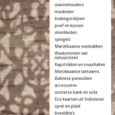
waxinehouders
meubelen
kralengordijnen
poef en kussen
vloerkleden
spiegels
Marokkaanse wasbakken
Waskommen van
natuursteen
Kapstokken en muurhaken
Marokkaanse lantaarns
Balinese parasollen
accessoires
oosterse bank en sofa
Eco kaarsen uit Indonesië
sprei en plaid
boeddha’s