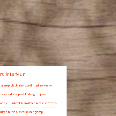
s interieur
anglamp
glaskralen gordijn
grijze waskom
ussen
Indiase poef
kralengordijnen
oor je tuinbank
Marokkaanse waskommen
outen tafels
Oosterse hanglamp