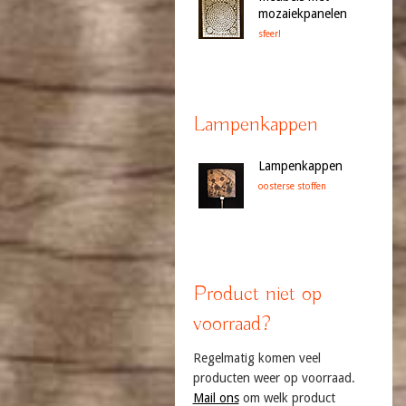
mozaiekpanelen
sfeer!
Lampenkappen
Lampenkappen
oosterse stoffen
Product niet op
voorraad?
Regelmatig komen veel
producten weer op voorraad.
Mail ons
om welk product