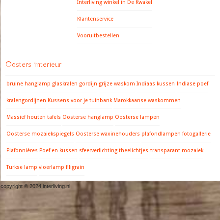
Interliving winkel in De Kwakel
Klantenservice
Vooruitbestellen
Oosters interieur
bruine hanglamp
glaskralen gordijn
grijze waskom
Indiaas kussen
Indiase poef
kralengordijnen
Kussens voor je tuinbank
Marokkaanse waskommen
Massief houten tafels
Oosterse hanglamp
Oosterse lampen
Oosterse mozaiekspiegels
Oosterse waxinehouders
plafondlampen fotogallerie
Plafonnières
Poef en kussen
sfeerverlichting
theelichtjes
transparant mozaiek
Turkse lamp
vloerlamp filigrain
copyright © 2024 interliving.nl