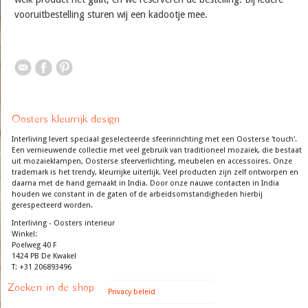
vooruitbestelling sturen wij een kadootje mee.
Oosters kleurrijk design
Interliving levert speciaal geselecteerde sfeerinrichting met een Oosterse 'touch'.
Een vernieuwende collectie met veel gebruik van traditioneel mozaiek, die bestaat
uit mozaieklampen, Oosterse sfeerverlichting, meubelen en accessoires. Onze
trademark is het trendy, kleurrijke uiterlijk. Veel producten zijn zelf ontworpen en
daarna met de hand gemaakt in India. Door onze nauwe contacten in India
houden we constant in de gaten of de arbeidsomstandigheden hierbij
gerespecteerd worden.
Interliving - Oosters interieur
Winkel:
Poelweg 40 F
1424 PB De Kwakel
T: +31 206893496
Zoeken in de shop
Privacy beleid