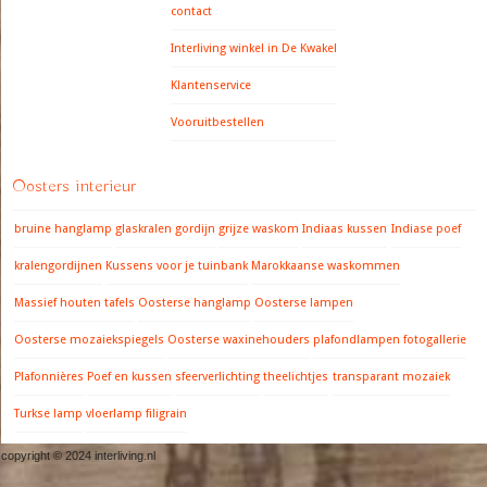
contact
Interliving winkel in De Kwakel
Klantenservice
Vooruitbestellen
Oosters interieur
bruine hanglamp
glaskralen gordijn
grijze waskom
Indiaas kussen
Indiase poef
kralengordijnen
Kussens voor je tuinbank
Marokkaanse waskommen
Massief houten tafels
Oosterse hanglamp
Oosterse lampen
Oosterse mozaiekspiegels
Oosterse waxinehouders
plafondlampen fotogallerie
Plafonnières
Poef en kussen
sfeerverlichting
theelichtjes
transparant mozaiek
Turkse lamp
vloerlamp filigrain
copyright © 2024 interliving.nl