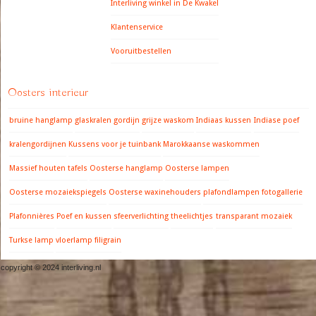
Interliving winkel in De Kwakel
Klantenservice
Vooruitbestellen
Oosters interieur
bruine hanglamp
glaskralen gordijn
grijze waskom
Indiaas kussen
Indiase poef
kralengordijnen
Kussens voor je tuinbank
Marokkaanse waskommen
Massief houten tafels
Oosterse hanglamp
Oosterse lampen
Oosterse mozaiekspiegels
Oosterse waxinehouders
plafondlampen fotogallerie
Plafonnières
Poef en kussen
sfeerverlichting
theelichtjes
transparant mozaiek
Turkse lamp
vloerlamp filigrain
copyright © 2024 interliving.nl