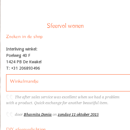
Sfeervol wonen
Zoeken in de shop
Interliving winkel:
Poelweg 40 F
1424 PB De Kwakel
T: +31 206893496
Winkelmandje
The after sales service was excellent when we had a problem
with a product. Quick exchange for another beautiful item.
door
Bhavnita Donia
on
zondag 11 oktober 2015
DIY sfeerverlichting