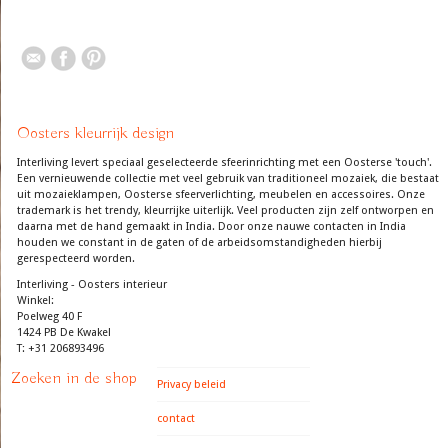
Oosters kleurrijk design
Interliving levert speciaal geselecteerde sfeerinrichting met een Oosterse 'touch'.
Een vernieuwende collectie met veel gebruik van traditioneel mozaiek, die bestaat
uit mozaieklampen, Oosterse sfeerverlichting, meubelen en accessoires. Onze
trademark is het trendy, kleurrijke uiterlijk. Veel producten zijn zelf ontworpen en
daarna met de hand gemaakt in India. Door onze nauwe contacten in India
houden we constant in de gaten of de arbeidsomstandigheden hierbij
gerespecteerd worden.
Interliving - Oosters interieur
Winkel:
Poelweg 40 F
1424 PB De Kwakel
T: +31 206893496
Zoeken in de shop
Privacy beleid
contact