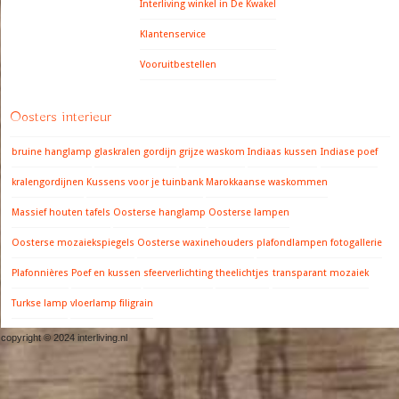
Interliving winkel in De Kwakel
Klantenservice
Vooruitbestellen
Oosters interieur
bruine hanglamp
glaskralen gordijn
grijze waskom
Indiaas kussen
Indiase poef
kralengordijnen
Kussens voor je tuinbank
Marokkaanse waskommen
Massief houten tafels
Oosterse hanglamp
Oosterse lampen
Oosterse mozaiekspiegels
Oosterse waxinehouders
plafondlampen fotogallerie
Plafonnières
Poef en kussen
sfeerverlichting
theelichtjes
transparant mozaiek
Turkse lamp
vloerlamp filigrain
copyright © 2024 interliving.nl