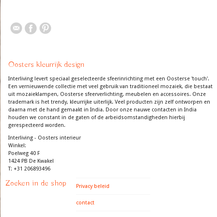
Oosters kleurrijk design
Interliving levert speciaal geselecteerde sfeerinrichting met een Oosterse 'touch'.
Een vernieuwende collectie met veel gebruik van traditioneel mozaiek, die bestaat
uit mozaieklampen, Oosterse sfeerverlichting, meubelen en accessoires. Onze
trademark is het trendy, kleurrijke uiterlijk. Veel producten zijn zelf ontworpen en
daarna met de hand gemaakt in India. Door onze nauwe contacten in India
houden we constant in de gaten of de arbeidsomstandigheden hierbij
gerespecteerd worden.
Interliving - Oosters interieur
Winkel:
Poelweg 40 F
1424 PB De Kwakel
T: +31 206893496
Zoeken in de shop
Privacy beleid
contact