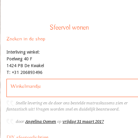
Sfeervol wonen
Zoeken in de shop
Interliving winkel:
Poelweg 40 F
1424 PB De Kwakel
T: +31 206893496
Winkelmandje
Snelle levering en de door ons bestelde matraskussens zien er
fantastisch uit! Vragen worden snel en duidelijk beantwoord.
door
Angelina Oomen
op
vrijdag 31 maart 2017
DIY sfeerverlichting