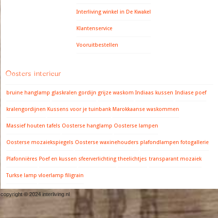
Interliving winkel in De Kwakel
Klantenservice
Vooruitbestellen
Oosters interieur
bruine hanglamp
glaskralen gordijn
grijze waskom
Indiaas kussen
Indiase poef
kralengordijnen
Kussens voor je tuinbank
Marokkaanse waskommen
Massief houten tafels
Oosterse hanglamp
Oosterse lampen
Oosterse mozaiekspiegels
Oosterse waxinehouders
plafondlampen fotogallerie
Plafonnières
Poef en kussen
sfeerverlichting
theelichtjes
transparant mozaiek
Turkse lamp
vloerlamp filigrain
copyright © 2024 interliving.nl