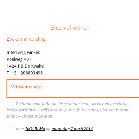
Sfeervol wonen
Zoeken in de shop
Interliving winkel:
Poelweg 40 F
1424 PB De Kwakel
T: +31 206893496
Winkelmandje
Bedankt voor jullie snelle en uitstekende service en prachtige
kralengordijnen – zelfs over de grens 🙂 in France, Chamonix Mont
Blanc – Chalet Bibendum
door
JoOl BrMo
op
maandag 7 april 2014