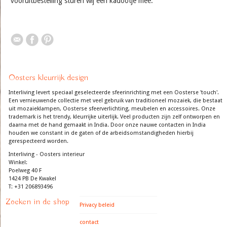
vooruitbestelling sturen wij een kadootje mee.
Oosters kleurrijk design
Interliving levert speciaal geselecteerde sfeerinrichting met een Oosterse 'touch'.
Een vernieuwende collectie met veel gebruik van traditioneel mozaiek, die bestaat
uit mozaieklampen, Oosterse sfeerverlichting, meubelen en accessoires. Onze
trademark is het trendy, kleurrijke uiterlijk. Veel producten zijn zelf ontworpen en
daarna met de hand gemaakt in India. Door onze nauwe contacten in India
houden we constant in de gaten of de arbeidsomstandigheden hierbij
gerespecteerd worden.
Interliving - Oosters interieur
Winkel:
Poelweg 40 F
1424 PB De Kwakel
T: +31 206893496
Zoeken in de shop
Privacy beleid
contact