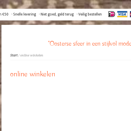
n €50
· Snelle levering
· Niet goed, geld terug
· Veilig bestellen
"Oosterse sfeer in een stijlvol mode
Start
/ online winkelen
online winkelen