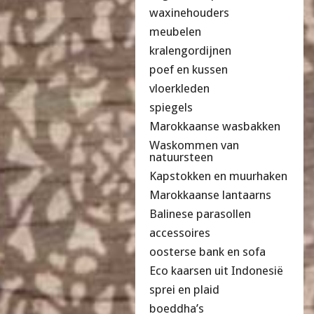
waxinehouders
meubelen
kralengordijnen
poef en kussen
vloerkleden
spiegels
Marokkaanse wasbakken
Waskommen van
natuursteen
Kapstokken en muurhaken
Marokkaanse lantaarns
Balinese parasollen
accessoires
oosterse bank en sofa
Eco kaarsen uit Indonesië
sprei en plaid
boeddha’s