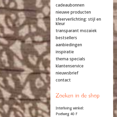
cadeaubonnen
nieuwe producten
sfeerverlichting: stijl en
kleur
transparant mozaïek
bestsellers
aanbiedingen
inspiratie
thema specials
klantenservice
nieuwsbrief
contact
Zoeken in de shop
Interliving winkel:
Poelweg 40 F