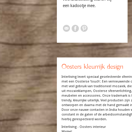
een kadootje mee.
Oosters kleurrijk design
Interliving levert speciaal geselecteerde sfeerin
met een Oosterse 'touch'. Een vernieuwende co
met veel gebruik van traditioneel mozaiek, die
uit mozaieklampen, Oosterse sfeerverlichting,
meubelen en accessoires. Onze trademark is 
trendy, kleurrijke uiterlijk. Veel producten zijn z
ontworpen en daarna met de hand gemaakt in
Door onze nauwe contacten in India houden 
constant in de gaten of de arbeidsomstandi
hierbij gerespecteerd worden.
Interliving - Oosters interieur
Winkel: