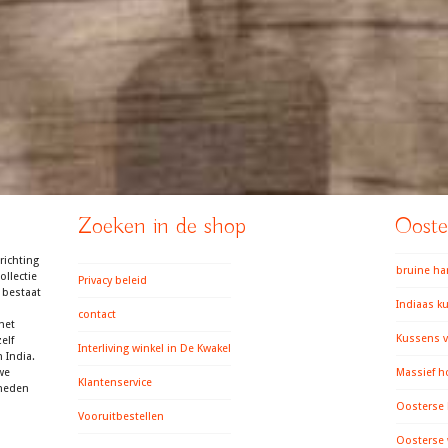
Zoeken in de shop
Ooster
richting
bruine h
llectie
Privacy beleid
 bestaat
Indiaas k
contact
het
Kussens v
elf
Interliving winkel in De Kwakel
 India.
we
Massief h
Klantenservice
gheden
Oosterse
Vooruitbestellen
Oosterse