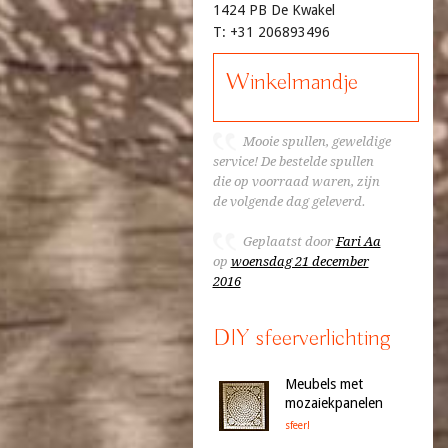
1424 PB De Kwakel
T: +31 206893496
Winkelmandje
Mooie spullen, geweldige
service! De bestelde spullen
die op voorraad waren, zijn
de volgende dag geleverd.
Geplaatst door
Fari Aa
op
woensdag 21 december
2016
DIY sfeerverlichting
Meubels met
mozaiekpanelen
sfeer!