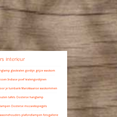
s interieur
anglamp
glaskralen gordijn
grijze waskom
ussen
Indiase poef
kralengordijnen
oor je tuinbank
Marokkaanse waskommen
outen tafels
Oosterse hanglamp
 lampen
Oosterse mozaiekspiegels
 waxinehouders
plafondlampen fotogallerie