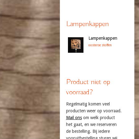
Lampenkappen
Lampenkappen
oosterse stoffen
Product niet op
voorraad?
Regelmatig komen veel
producten weer op voorraad.
Mail ons
om welk product
het gaat, en we reserveren
de bestelling. Bij iedere
vooruitbestelling sturen wij