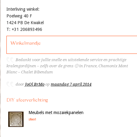
Interliving winkel:
Poelweg 40 F
1424 PB De Kwakel
T: +31 206893496
Winkelmandje
Bedankt voor jullie snelle en uitstekende service en prachtige
kralengordijnen – zelfs over de grens 🙂 in France, Chamonix Mont
Blanc – Chalet Bibendum
door
JoOl BrMo
op
maandag 7 april 2014
DIY sfeerverlichting
Meubels met mozaiekpanelen
sfeer!