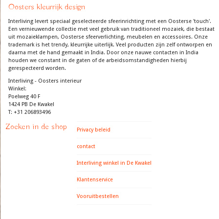
Oosters kleurrijk design
Interliving levert speciaal geselecteerde sfeerinrichting met een Oosterse 'touch'.
Een vernieuwende collectie met veel gebruik van traditioneel mozaiek, die bestaat
uit mozaieklampen, Oosterse sfeerverlichting, meubelen en accessoires. Onze
trademark is het trendy, kleurrijke uiterlijk. Veel producten zijn zelf ontworpen en
daarna met de hand gemaakt in India. Door onze nauwe contacten in India
houden we constant in de gaten of de arbeidsomstandigheden hierbij
gerespecteerd worden.
Interliving - Oosters interieur
Winkel:
Poelweg 40 F
1424 PB De Kwakel
T: +31 206893496
Zoeken in de shop
Privacy beleid
contact
Interliving winkel in De Kwakel
Klantenservice
Vooruitbestellen