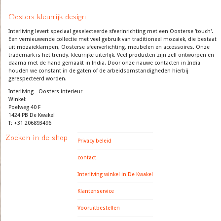
Oosters kleurrijk design
Interliving levert speciaal geselecteerde sfeerinrichting met een Oosterse 'touch'.
Een vernieuwende collectie met veel gebruik van traditioneel mozaiek, die bestaat
uit mozaieklampen, Oosterse sfeerverlichting, meubelen en accessoires. Onze
trademark is het trendy, kleurrijke uiterlijk. Veel producten zijn zelf ontworpen en
daarna met de hand gemaakt in India. Door onze nauwe contacten in India
houden we constant in de gaten of de arbeidsomstandigheden hierbij
gerespecteerd worden.
Interliving - Oosters interieur
Winkel:
Poelweg 40 F
1424 PB De Kwakel
T: +31 206893496
Zoeken in de shop
Privacy beleid
contact
Interliving winkel in De Kwakel
Klantenservice
Vooruitbestellen