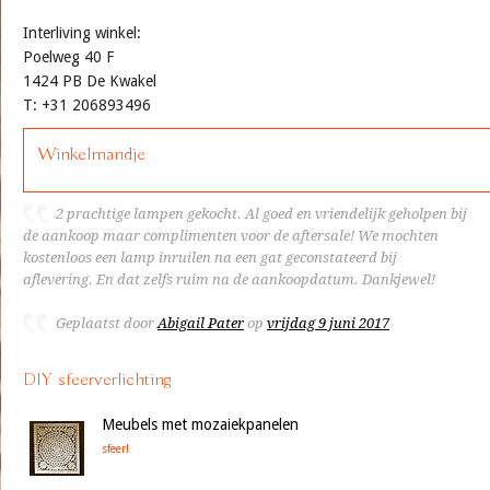
Interliving winkel:
Poelweg 40 F
1424 PB De Kwakel
T: +31 206893496
Winkelmandje
2 prachtige lampen gekocht. Al goed en vriendelijk geholpen bij
de aankoop maar complimenten voor de aftersale! We mochten
kostenloos een lamp inruilen na een gat geconstateerd bij
aflevering. En dat zelfs ruim na de aankoopdatum. Dankjewel!
Geplaatst door
Abigail Pater
op
vrijdag 9 juni 2017
DIY sfeerverlichting
Meubels met mozaiekpanelen
sfeer!