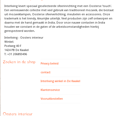
Interliving levert speciaal geselecteerde sfeerinrichting met een Oosterse 'touch'.
Een vernieuwende collectie met veel gebruik van traditioneel mozaiek, die bestaat
uit mozaieklampen, Oosterse sfeerverlichting, meubelen en accessoires. Onze
trademark is het trendy, kleurrijke uiterlijk. Veel producten zijn zelf ontworpen en
daarna met de hand gemaakt in India. Door onze nauwe contacten in India
houden we constant in de gaten of de arbeidsomstandigheden hierbij
gerespecteerd worden.
Interliving - Oosters interieur
Winkel:
Poelweg 40 F
1424 PB De Kwakel
T: +31 206893496
Zoeken in de shop
Privacy beleid
contact
Interliving winkel in De Kwakel
Klantenservice
Vooruitbestellen
Oosters interieur