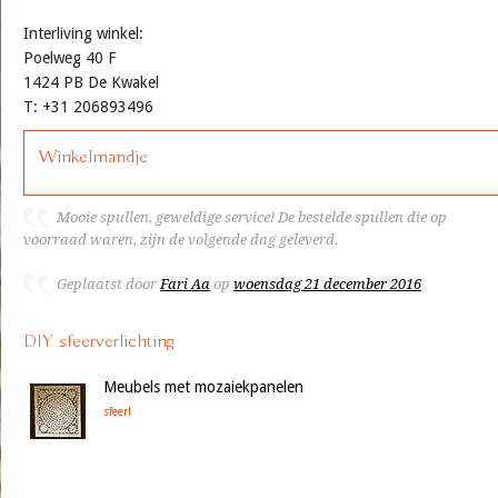
Interliving winkel:
Poelweg 40 F
1424 PB De Kwakel
T: +31 206893496
Winkelmandje
Mooie spullen, geweldige service! De bestelde spullen die op
voorraad waren, zijn de volgende dag geleverd.
Geplaatst door
Fari Aa
op
woensdag 21 december 2016
DIY sfeerverlichting
Meubels met mozaiekpanelen
sfeer!