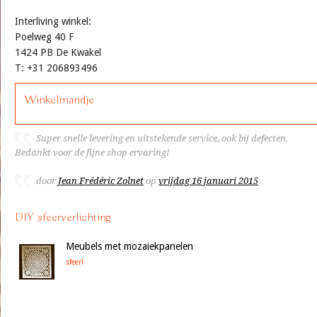
Interliving winkel:
Poelweg 40 F
1424 PB De Kwakel
T: +31 206893496
Winkelmandje
Super snelle levering en uitstekende service, ook bij defecten.
Bedankt voor de fijne shop ervaring!
door
Jean Frédéric Zolnet
op
vrijdag 16 januari 2015
DIY sfeerverlichting
Meubels met mozaiekpanelen
sfeer!