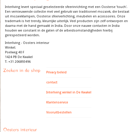
Interliving levert speciaal geselecteerde sfeerinrichting met een Oosterse 'touch'.
Een vernieuwende collectie met veel gebruik van traditioneel mozaiek, die bestaat
uit mozaieklampen, Oosterse sfeerverlichting, meubelen en accessoires. Onze
trademark is het trendy, kleurrijke uiterlijk. Veel producten zijn zelf ontworpen en
daarna met de hand gemaakt in India. Door onze nauwe contacten in India
houden we constant in de gaten of de arbeidsomstandigheden hierbij
gerespecteerd worden.
Interliving - Oosters interieur
Winkel:
Poelweg 40 F
1424 PB De Kwakel
T: +31 206893496
Zoeken in de shop
Privacy beleid
contact
Interliving winkel in De Kwakel
Klantenservice
Vooruitbestellen
Oosters interieur