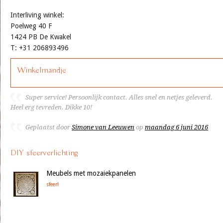
Interliving winkel:
Poelweg 40 F
1424 PB De Kwakel
T: +31 206893496
Winkelmandje
Super service! Persoonlijk contact. Alles snel en netjes geleverd.
Heel erg tevreden. Dikke 10!
Geplaatst door
Simone van Leeuwen
op
maandag 6 juni 2016
DIY sfeerverlichting
Meubels met mozaiekpanelen
sfeer!