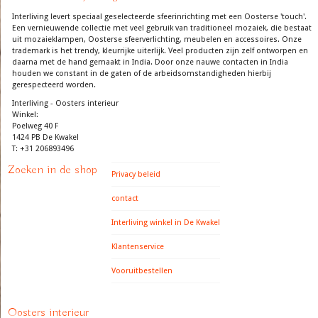
Interliving levert speciaal geselecteerde sfeerinrichting met een Oosterse 'touch'.
Een vernieuwende collectie met veel gebruik van traditioneel mozaiek, die bestaat
uit mozaieklampen, Oosterse sfeerverlichting, meubelen en accessoires. Onze
trademark is het trendy, kleurrijke uiterlijk. Veel producten zijn zelf ontworpen en
daarna met de hand gemaakt in India. Door onze nauwe contacten in India
houden we constant in de gaten of de arbeidsomstandigheden hierbij
gerespecteerd worden.
Interliving - Oosters interieur
Winkel:
Poelweg 40 F
1424 PB De Kwakel
T: +31 206893496
Zoeken in de shop
Privacy beleid
contact
Interliving winkel in De Kwakel
Klantenservice
Vooruitbestellen
Oosters interieur