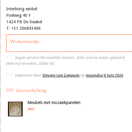
Interliving winkel:
Poelweg 40 F
1424 PB De Kwakel
T: +31 206893496
Winkelmandje
Super service! Persoonlijk contact. Alles snel en netjes geleverd.
Heel erg tevreden. Dikke 10!
Geplaatst door
Simone van Leeuwen
op
maandag 6 juni 2016
DIY sfeerverlichting
Meubels met mozaiekpanelen
sfeer!