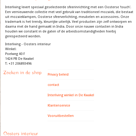
Interliving levert speciaal geselecteerde sfeerinrichting met een Oosterse 'touch'.
Een vernieuwende collectie met veel gebruik van traditioneel mozaiek, die bestaat
uit mozaieklampen, Oosterse sfeerverlichting, meubelen en accessoires. Onze
trademark is het trendy, kleurrijke uiterlijk. Veel producten zijn zelf ontworpen en
daarna met de hand gemaakt in India. Door onze nauwe contacten in India
houden we constant in de gaten of de arbeidsomstandigheden hierbij
gerespecteerd worden.
Interliving - Oosters interieur
Winkel:
Poelweg 40 F
1424 PB De Kwakel
T: +31 206893496
Zoeken in de shop
Privacy beleid
contact
Interliving winkel in De Kwakel
Klantenservice
Vooruitbestellen
Oosters interieur