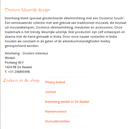
Oosters kleurrijk design
Interliving levert speciaal geselecteerde sfeerinrichting met een Oosterse 'touch'.
Een vernieuwende collectie met veel gebruik van traditioneel mozaiek, die bestaat
uit mozaieklampen, Oosterse sfeerverlichting, meubelen en accessoires. Onze
trademark is het trendy, kleurrijke uiterlijk. Veel producten zijn zelf ontworpen en
daarna met de hand gemaakt in India. Door onze nauwe contacten in India
houden we constant in de gaten of de arbeidsomstandigheden hierbij
gerespecteerd worden.
Interliving - Oosters interieur
Winkel:
Poelweg 40 F
1424 PB De Kwakel
T: +31 206893496
Zoeken in de shop
Privacy beleid
contact
Interliving winkel in De Kwakel
Klantenservice
Vooruitbestellen