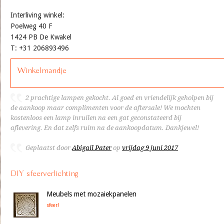
Interliving winkel:
Poelweg 40 F
1424 PB De Kwakel
T: +31 206893496
Winkelmandje
2 prachtige lampen gekocht. Al goed en vriendelijk geholpen bij
de aankoop maar complimenten voor de aftersale! We mochten
kostenloos een lamp inruilen na een gat geconstateerd bij
aflevering. En dat zelfs ruim na de aankoopdatum. Dankjewel!
Geplaatst door
Abigail Pater
op
vrijdag 9 juni 2017
DIY sfeerverlichting
Meubels met mozaiekpanelen
sfeer!