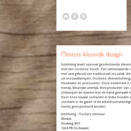
Oosters kleurrijk design
Interliving levert speciaal geselecteerde sfeerin
met een Oosterse 'touch'. Een vernieuwende co
met veel gebruik van traditioneel mozaiek, die
uit mozaieklampen, Oosterse sfeerverlichting,
meubelen en accessoires. Onze trademark is 
trendy, kleurrijke uiterlijk. Veel producten zijn z
ontworpen en daarna met de hand gemaakt in
Door onze nauwe contacten in India houden 
constant in de gaten of de arbeidsomstandi
hierbij gerespecteerd worden.
Interliving - Oosters interieur
Winkel:
Poelweg 40 F
1424 PB De Kwakel