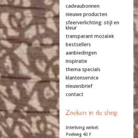
cadeaubonnen
nieuwe producten
sfeerverlichting: stijl en
kleur
transparant mozaïek
bestsellers
aanbiedingen
inspiratie
thema specials
klantenservice
nieuwsbrief
contact
Zoeken in de shop
Interliving winkel:
Poelweg 40 F