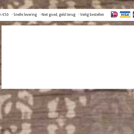
n €50
· Snelle levering
· Niet goed, geld terug
· Veilig bestellen