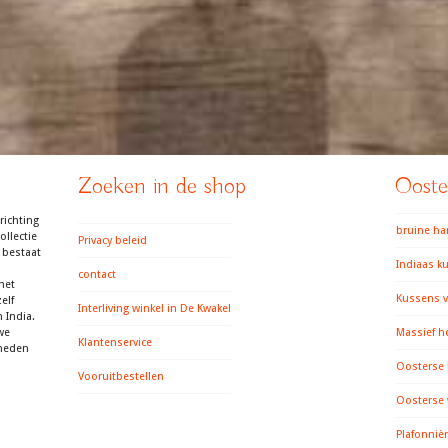
Zoeken in de shop
Ooster
richting
bruine h
llectie
Privacy beleid
 bestaat
Indiaas k
contact
het
Kussens v
elf
Interliving winkel in De Kwakel
 India.
we
Massief h
Klantenservice
gheden
Oosterse
Vooruitbestellen
Oosterse
Plafonniè