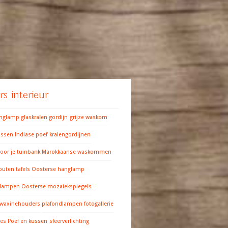
s interieur
anglamp
glaskralen gordijn
grijze waskom
ussen
Indiase poef
kralengordijnen
oor je tuinbank
Marokkaanse waskommen
outen tafels
Oosterse hanglamp
 lampen
Oosterse mozaiekspiegels
 waxinehouders
plafondlampen fotogallerie
res
Poef en kussen
sfeerverlichting