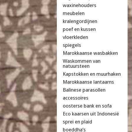
waxinehouders
meubelen
kralengordijnen
poef en kussen
vloerkleden
spiegels
Marokkaanse wasbakken
Waskommen van
natuursteen
Kapstokken en muurhaken
Marokkaanse lantaarns
Balinese parasollen
accessoires
oosterse bank en sofa
Eco kaarsen uit Indonesië
sprei en plaid
boeddha’s