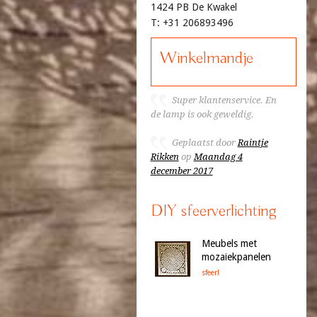
1424 PB De Kwakel
T: +31 206893496
Winkelmandje
Super klantenservice. En
de lamp is ook geweldig.
Geplaatst door
Raintje
Rikken
op
Maandag 4
december 2017
DIY sfeerverlichting
Meubels met
mozaiekpanelen
sfeer!