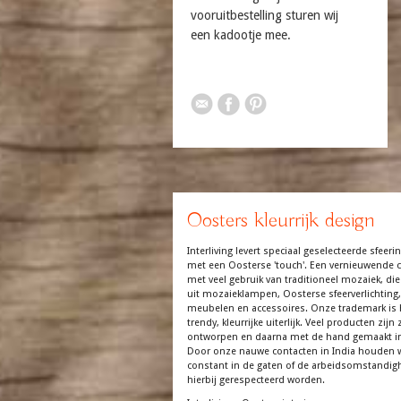
vooruitbestelling sturen wij
een kadootje mee.
Oosters kleurrijk design
Interliving levert speciaal geselecteerde sfeerin
met een Oosterse 'touch'. Een vernieuwende co
met veel gebruik van traditioneel mozaiek, die
uit mozaieklampen, Oosterse sfeerverlichting,
meubelen en accessoires. Onze trademark is 
trendy, kleurrijke uiterlijk. Veel producten zijn z
ontworpen en daarna met de hand gemaakt in
Door onze nauwe contacten in India houden 
constant in de gaten of de arbeidsomstandi
hierbij gerespecteerd worden.