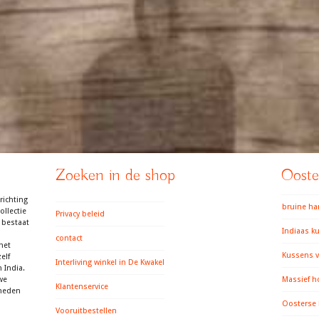
Zoeken in de shop
Ooster
richting
bruine h
llectie
Privacy beleid
 bestaat
Indiaas k
contact
het
Kussens v
elf
Interliving winkel in De Kwakel
 India.
we
Massief h
Klantenservice
gheden
Oosterse
Vooruitbestellen