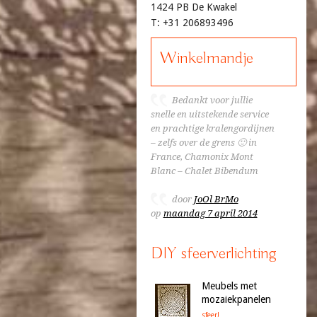
1424 PB De Kwakel
T: +31 206893496
Winkelmandje
Bedankt voor jullie
snelle en uitstekende service
en prachtige kralengordijnen
– zelfs over de grens 🙂 in
France, Chamonix Mont
Blanc – Chalet Bibendum
door
JoOl BrMo
op
maandag 7 april 2014
DIY sfeerverlichting
Meubels met
mozaiekpanelen
sfeer!