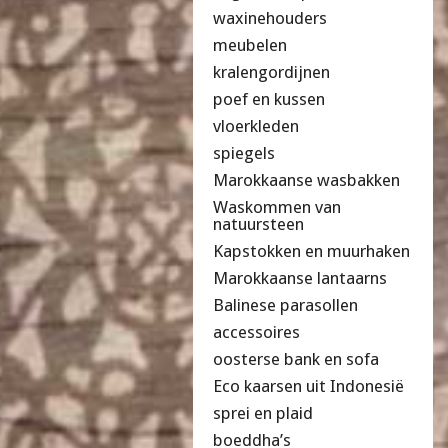
waxinehouders
meubelen
kralengordijnen
poef en kussen
vloerkleden
spiegels
Marokkaanse wasbakken
Waskommen van
natuursteen
Kapstokken en muurhaken
Marokkaanse lantaarns
Balinese parasollen
accessoires
oosterse bank en sofa
Eco kaarsen uit Indonesië
sprei en plaid
boeddha’s