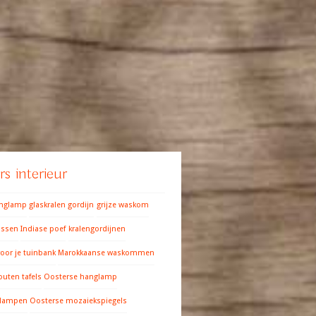
s interieur
anglamp
glaskralen gordijn
grijze waskom
ussen
Indiase poef
kralengordijnen
oor je tuinbank
Marokkaanse waskommen
outen tafels
Oosterse hanglamp
 lampen
Oosterse mozaiekspiegels