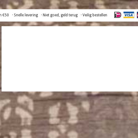
n €50
· Snelle levering
· Niet goed, geld terug
· Veilig bestellen