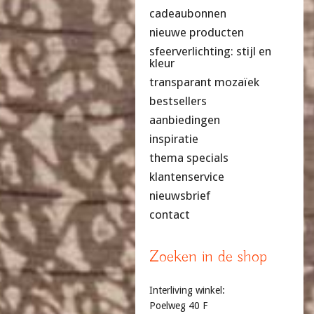
cadeaubonnen
nieuwe producten
sfeerverlichting: stijl en
kleur
transparant mozaïek
bestsellers
aanbiedingen
inspiratie
thema specials
klantenservice
nieuwsbrief
contact
Zoeken in de shop
Interliving winkel:
Poelweg 40 F