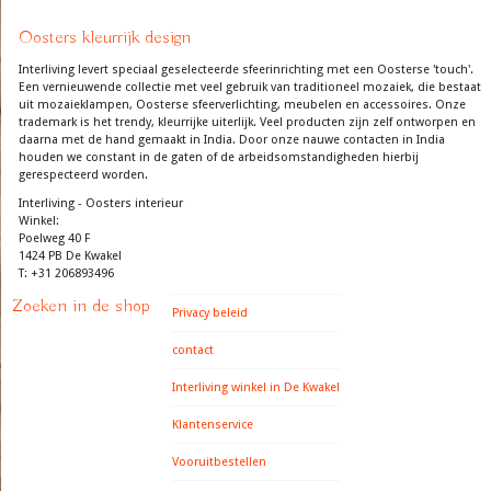
Oosters kleurrijk design
Interliving levert speciaal geselecteerde sfeerinrichting met een Oosterse 'touch'.
Een vernieuwende collectie met veel gebruik van traditioneel mozaiek, die bestaat
uit mozaieklampen, Oosterse sfeerverlichting, meubelen en accessoires. Onze
trademark is het trendy, kleurrijke uiterlijk. Veel producten zijn zelf ontworpen en
daarna met de hand gemaakt in India. Door onze nauwe contacten in India
houden we constant in de gaten of de arbeidsomstandigheden hierbij
gerespecteerd worden.
Interliving - Oosters interieur
Winkel:
Poelweg 40 F
1424 PB De Kwakel
T: +31 206893496
Zoeken in de shop
Privacy beleid
contact
Interliving winkel in De Kwakel
Klantenservice
Vooruitbestellen