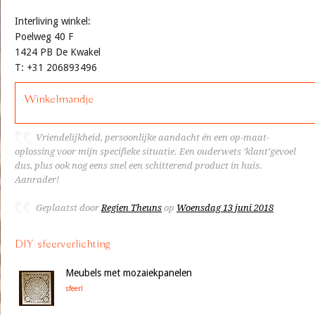
Interliving winkel:
Poelweg 40 F
1424 PB De Kwakel
T: +31 206893496
Winkelmandje
Vriendelijkheid, persoonlijke aandacht én een op-maat-
oplossing voor mijn specifieke situatie. Een ouderwets ‘klant’gevoel
dus, plus ook nog eens snel een schitterend product in huis.
Aanrader!
Geplaatst door
Regien Theuns
op
Woensdag 13 juni 2018
DIY sfeerverlichting
Meubels met mozaiekpanelen
sfeer!