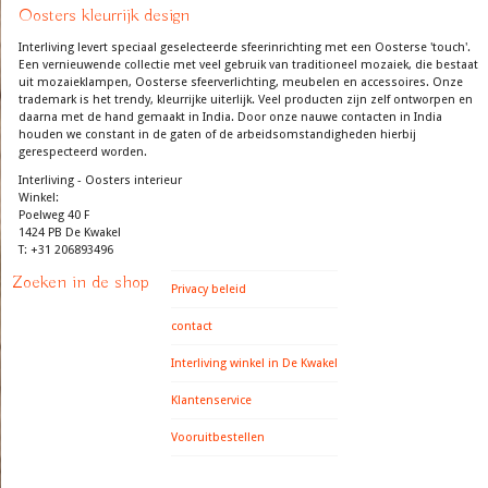
Oosters kleurrijk design
Interliving levert speciaal geselecteerde sfeerinrichting met een Oosterse 'touch'.
Een vernieuwende collectie met veel gebruik van traditioneel mozaiek, die bestaat
uit mozaieklampen, Oosterse sfeerverlichting, meubelen en accessoires. Onze
trademark is het trendy, kleurrijke uiterlijk. Veel producten zijn zelf ontworpen en
daarna met de hand gemaakt in India. Door onze nauwe contacten in India
houden we constant in de gaten of de arbeidsomstandigheden hierbij
gerespecteerd worden.
Interliving - Oosters interieur
Winkel:
Poelweg 40 F
1424 PB De Kwakel
T: +31 206893496
Zoeken in de shop
Privacy beleid
contact
Interliving winkel in De Kwakel
Klantenservice
Vooruitbestellen