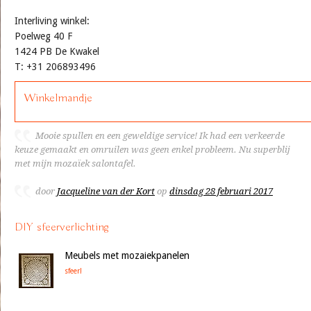
Interliving winkel:
Poelweg 40 F
1424 PB De Kwakel
T: +31 206893496
Winkelmandje
Mooie spullen en een geweldige service! Ik had een verkeerde
keuze gemaakt en omruilen was geen enkel probleem. Nu superblij
met mijn mozaïek salontafel.
door
Jacqueline van der Kort
op
dinsdag 28 februari 2017
DIY sfeerverlichting
Meubels met mozaiekpanelen
sfeer!