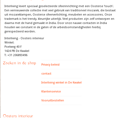
Interliving levert speciaal geselecteerde sfeerinrichting met een Oosterse 'touch'.
Een vernieuwende collectie met veel gebruik van traditioneel mozaiek, die bestaat
uit mozaieklampen, Oosterse sfeerverlichting, meubelen en accessoires. Onze
trademark is het trendy, kleurrijke uiterlijk. Veel producten zijn zelf ontworpen en
daarna met de hand gemaakt in India. Door onze nauwe contacten in India
houden we constant in de gaten of de arbeidsomstandigheden hierbij
gerespecteerd worden.
Interliving - Oosters interieur
Winkel:
Poelweg 40 F
1424 PB De Kwakel
T: +31 206893496
Zoeken in de shop
Privacy beleid
contact
Interliving winkel in De Kwakel
Klantenservice
Vooruitbestellen
Oosters interieur