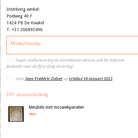
Interliving winkel:
Poelweg 40 F
1424 PB De Kwakel
T: +31 206893496
Winkelmandje
Super snelle levering en uitstekende service, ook bij defecten.
Bedankt voor de fijne shop ervaring!
door
Jean Frédéric Zolnet
op
vrijdag 16 januari 2015
DIY sfeerverlichting
Meubels met mozaiekpanelen
sfeer!