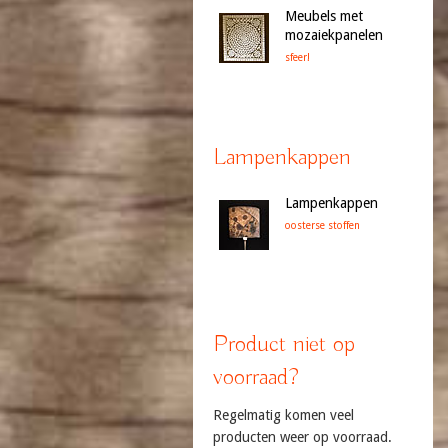
Meubels met
mozaiekpanelen
sfeer!
Lampenkappen
Lampenkappen
oosterse stoffen
Product niet op
voorraad?
Regelmatig komen veel
producten weer op voorraad.