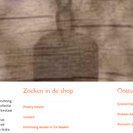
Zoeken in de shop
Ooster
richting
bruine h
llectie
Privacy beleid
 bestaat
Indiaas k
contact
het
Kussens v
elf
Interliving winkel in De Kwakel
 India.