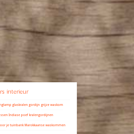
s interieur
anglamp
glaskralen gordijn
grijze waskom
ussen
Indiase poef
kralengordijnen
oor je tuinbank
Marokkaanse waskommen