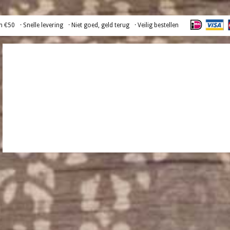
n €50
· Snelle levering
· Niet goed, geld terug
· Veilig bestellen