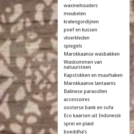
waxinehouders
meubelen
kralengordijnen
poef en kussen
vloerkleden
spiegels
Marokkaanse wasbakken
Waskommen van
natuursteen
Kapstokken en muurhaken
Marokkaanse lantaarns
Balinese parasollen
accessoires
oosterse bank en sofa
Eco kaarsen uit Indonesië
sprei en plaid
boeddha’s