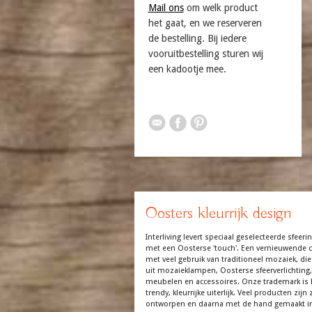
Mail ons
om welk product
het gaat, en we reserveren
de bestelling. Bij iedere
vooruitbestelling sturen wij
een kadootje mee.
Oosters kleurrijk design
Interliving levert speciaal geselecteerde sfeerin
met een Oosterse 'touch'. Een vernieuwende co
met veel gebruik van traditioneel mozaiek, die
uit mozaieklampen, Oosterse sfeerverlichting,
meubelen en accessoires. Onze trademark is 
trendy, kleurrijke uiterlijk. Veel producten zijn z
ontworpen en daarna met de hand gemaakt in