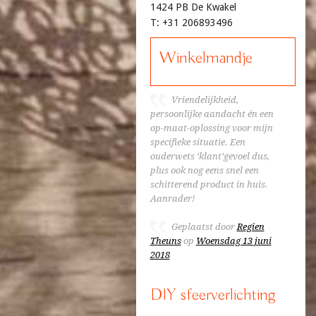
1424 PB De Kwakel
T: +31 206893496
Winkelmandje
Vriendelijkheid,
persoonlijke aandacht én een
op-maat-oplossing voor mijn
specifieke situatie. Een
ouderwets ‘klant’gevoel dus,
plus ook nog eens snel een
schitterend product in huis.
Aanrader!
Geplaatst door
Regien
Theuns
op
Woensdag 13 juni
2018
DIY sfeerverlichting