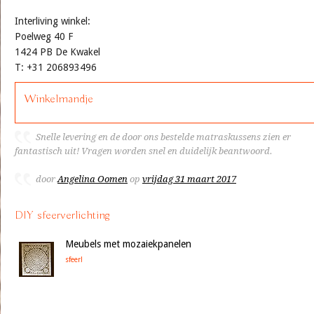
Interliving winkel:
Poelweg 40 F
1424 PB De Kwakel
T: +31 206893496
Winkelmandje
Snelle levering en de door ons bestelde matraskussens zien er
fantastisch uit! Vragen worden snel en duidelijk beantwoord.
door
Angelina Oomen
op
vrijdag 31 maart 2017
DIY sfeerverlichting
Meubels met mozaiekpanelen
sfeer!