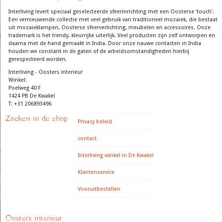
Interliving levert speciaal geselecteerde sfeerinrichting met een Oosterse 'touch'.
Een vernieuwende collectie met veel gebruik van traditioneel mozaiek, die bestaat
uit mozaieklampen, Oosterse sfeerverlichting, meubelen en accessoires. Onze
trademark is het trendy, kleurrijke uiterlijk. Veel producten zijn zelf ontworpen en
daarna met de hand gemaakt in India. Door onze nauwe contacten in India
houden we constant in de gaten of de arbeidsomstandigheden hierbij
gerespecteerd worden.
Interliving - Oosters interieur
Winkel:
Poelweg 40 F
1424 PB De Kwakel
T: +31 206893496
Zoeken in de shop
Privacy beleid
contact
Interliving winkel in De Kwakel
Klantenservice
Vooruitbestellen
Oosters interieur