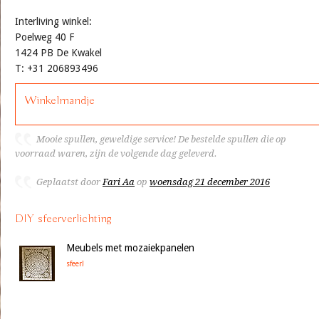
Interliving winkel:
Poelweg 40 F
1424 PB De Kwakel
T: +31 206893496
Winkelmandje
Mooie spullen, geweldige service! De bestelde spullen die op
voorraad waren, zijn de volgende dag geleverd.
Geplaatst door
Fari Aa
op
woensdag 21 december 2016
DIY sfeerverlichting
Meubels met mozaiekpanelen
sfeer!