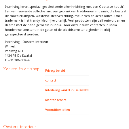
Interliving levert speciaal geselecteerde sfeerinrichting met een Oosterse 'touch'.
Een vernieuwende collectie met veel gebruik van traditioneel mozaiek, die bestaat
uit mozaieklampen, Oosterse sfeerverlichting, meubelen en accessoires. Onze
trademark is het trendy, kleurrijke uiterlijk. Veel producten zijn zelf ontworpen en
daarna met de hand gemaakt in India. Door onze nauwe contacten in India
houden we constant in de gaten of de arbeidsomstandigheden hierbij
gerespecteerd worden.
Interliving - Oosters interieur
Winkel:
Poelweg 40 F
1424 PB De Kwakel
T: +31 206893496
Zoeken in de shop
Privacy beleid
contact
Interliving winkel in De Kwakel
Klantenservice
Vooruitbestellen
Oosters interieur