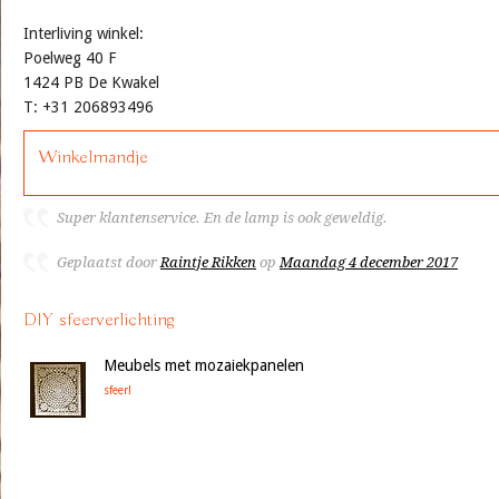
Interliving winkel:
Poelweg 40 F
1424 PB De Kwakel
T: +31 206893496
Winkelmandje
Super klantenservice. En de lamp is ook geweldig.
Geplaatst door
Raintje Rikken
op
Maandag 4 december 2017
DIY sfeerverlichting
Meubels met mozaiekpanelen
sfeer!