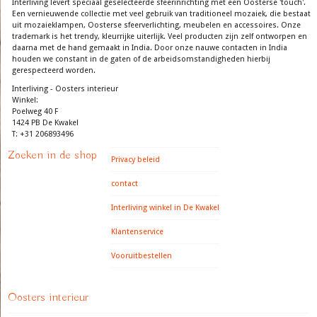
Interliving levert speciaal geselecteerde sfeerinrichting met een Oosterse 'touch'.
Een vernieuwende collectie met veel gebruik van traditioneel mozaiek, die bestaat
uit mozaieklampen, Oosterse sfeerverlichting, meubelen en accessoires. Onze
trademark is het trendy, kleurrijke uiterlijk. Veel producten zijn zelf ontworpen en
daarna met de hand gemaakt in India. Door onze nauwe contacten in India
houden we constant in de gaten of de arbeidsomstandigheden hierbij
gerespecteerd worden.
Interliving - Oosters interieur
Winkel:
Poelweg 40 F
1424 PB De Kwakel
T: +31 206893496
Zoeken in de shop
Privacy beleid
contact
Interliving winkel in De Kwakel
Klantenservice
Vooruitbestellen
Oosters interieur