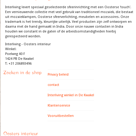
Interliving levert speciaal geselecteerde sfeerinrichting met een Oosterse 'touch'.
Een vernieuwende collectie met veel gebruik van traditioneel mozaiek, die bestaat
uit mozaieklampen, Oosterse sfeerverlichting, meubelen en accessoires. Onze
trademark is het trendy, kleurrijke uiterlijk. Veel producten zijn zelf ontworpen en
daarna met de hand gemaakt in India. Door onze nauwe contacten in India
houden we constant in de gaten of de arbeidsomstandigheden hierbij
gerespecteerd worden.
Interliving - Oosters interieur
Winkel:
Poelweg 40 F
1424 PB De Kwakel
T: +31 206893496
Zoeken in de shop
Privacy beleid
contact
Interliving winkel in De Kwakel
Klantenservice
Vooruitbestellen
Oosters interieur