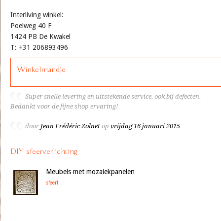
Interliving winkel:
Poelweg 40 F
1424 PB De Kwakel
T: +31 206893496
Winkelmandje
Super snelle levering en uitstekende service, ook bij defecten.
Bedankt voor de fijne shop ervaring!
door
Jean Frédéric Zolnet
op
vrijdag 16 januari 2015
DIY sfeerverlichting
Meubels met mozaiekpanelen
sfeer!