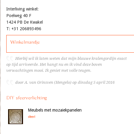
Interliving winkel:
Poelweg 40 F
1424 PB De Kwakel
T: +31 206893496
Winkelmandje
Hierbij wil ik laten weten dat mijn blauwe kralengordijn exact
op tijd arriveerde. Het hangt nu en ik vind deze boven
verwachtingen mooi. Ik geniet met volle teugen.
door A. van Grinsven (Hengelo) op dinsdag 5 april 2016
DIY sfeerverlichting
Meubels met mozaiekpanelen
sfeer!