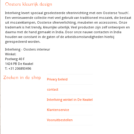
Oosters kleurrijk design
Interliving levert speciaal geselecteerde sfeerinrichting met een Oosterse 'touch'.
Een vernieuwende collectie met veel gebruik van traditioneel mozaiek, die bestaat
uit mozaieklampen, Oosterse sfeerverlichting, meubelen en accessoires. Onze
trademark is het trendy, kleurrijke uiterlijk. Veel producten zijn zelf ontworpen en
daarna met de hand gemaakt in India. Door onze nauwe contacten in India
houden we constant in de gaten of de arbeidsomstandigheden hierbij
gerespecteerd worden.
Interliving - Oosters interieur
Winkel:
Poelweg 40 F
1424 PB De Kwakel
T: +31 206893496
Zoeken in de shop
Privacy beleid
contact
Interliving winkel in De Kwakel
Klantenservice
Vooruitbestellen