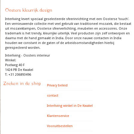
Oosters kleurrijk design
Interliving levert speciaal geselecteerde sfeerinrichting met een Oosterse 'touch'.
Een vernieuwende collectie met veel gebruik van traditioneel mozaiek, die bestaat
uit mozaieklampen, Oosterse sfeerverlichting, meubelen en accessoires. Onze
trademark is het trendy, kleurrijke uiterlijk. Veel producten zijn zelf ontworpen en
daarna met de hand gemaakt in India. Door onze nauwe contacten in India
houden we constant in de gaten of de arbeidsomstandigheden hierbij
gerespecteerd worden.
Interliving - Oosters interieur
Winkel:
Poelweg 40 F
1424 PB De Kwakel
T: +31 206893496
Zoeken in de shop
Privacy beleid
contact
Interliving winkel in De Kwakel
Klantenservice
Vooruitbestellen