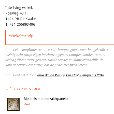
Interliving winkel:
Poelweg 40 F
1424 PB De Kwakel
T: +31 206893496
Winkelmandje
Echt complimenten! Bestelde lampen gaven voor het gebruik te
weinig licht (mijn eigen inschattingsfout) Lampen konden retour,
bedrag direct terug gestort. Goede service en klantvriendelijk. Ik
kom er zeker weer terug voor de prachtige producten!
Geplaatst door
Anoeska de Wit
op
Dinsdag 7 augustus 2018
DIY sfeerverlichting
Meubels met mozaiekpanelen
sfeer!