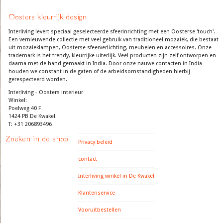
Oosters kleurrijk design
Interliving levert speciaal geselecteerde sfeerinrichting met een Oosterse 'touch'.
Een vernieuwende collectie met veel gebruik van traditioneel mozaiek, die bestaat
uit mozaieklampen, Oosterse sfeerverlichting, meubelen en accessoires. Onze
trademark is het trendy, kleurrijke uiterlijk. Veel producten zijn zelf ontworpen en
daarna met de hand gemaakt in India. Door onze nauwe contacten in India
houden we constant in de gaten of de arbeidsomstandigheden hierbij
gerespecteerd worden.
Interliving - Oosters interieur
Winkel:
Poelweg 40 F
1424 PB De Kwakel
T: +31 206893496
Zoeken in de shop
Privacy beleid
contact
Interliving winkel in De Kwakel
Klantenservice
Vooruitbestellen