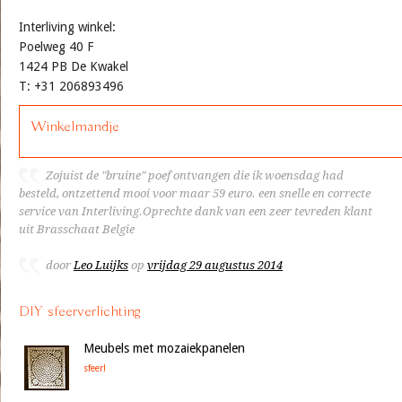
Interliving winkel:
Poelweg 40 F
1424 PB De Kwakel
T: +31 206893496
Winkelmandje
Zojuist de "bruine" poef ontvangen die ik woensdag had
besteld, ontzettend mooi voor maar 59 euro. een snelle en correcte
service van Interliving.Oprechte dank van een zeer tevreden klant
uit Brasschaat Belgie
door
Leo Luijks
op
vrijdag 29 augustus 2014
DIY sfeerverlichting
Meubels met mozaiekpanelen
sfeer!