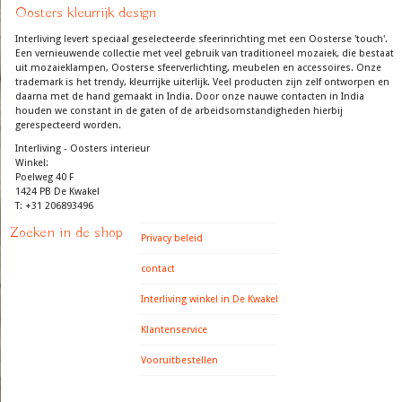
Oosters kleurrijk design
Interliving levert speciaal geselecteerde sfeerinrichting met een Oosterse 'touch'.
Een vernieuwende collectie met veel gebruik van traditioneel mozaiek, die bestaat
uit mozaieklampen, Oosterse sfeerverlichting, meubelen en accessoires. Onze
trademark is het trendy, kleurrijke uiterlijk. Veel producten zijn zelf ontworpen en
daarna met de hand gemaakt in India. Door onze nauwe contacten in India
houden we constant in de gaten of de arbeidsomstandigheden hierbij
gerespecteerd worden.
Interliving - Oosters interieur
Winkel:
Poelweg 40 F
1424 PB De Kwakel
T: +31 206893496
Zoeken in de shop
Privacy beleid
contact
Interliving winkel in De Kwakel
Klantenservice
Vooruitbestellen