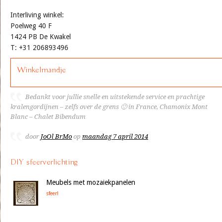
Interliving winkel:
Poelweg 40 F
1424 PB De Kwakel
T: +31 206893496
Winkelmandje
Bedankt voor jullie snelle en uitstekende service en prachtige
kralengordijnen – zelfs over de grens 🙂 in France, Chamonix Mont
Blanc – Chalet Bibendum
door
JoOl BrMo
op
maandag 7 april 2014
DIY sfeerverlichting
Meubels met mozaiekpanelen
sfeer!