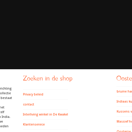
Zoeken in de shop
Ooster
richting
bruine h
llectie
Privacy beleid
 bestaat
Indiaas k
contact
het
Kussens v
elf
Interliving winkel in De Kwakel
 India.
we
Massief h
Klantenservice
gheden
Oosterse