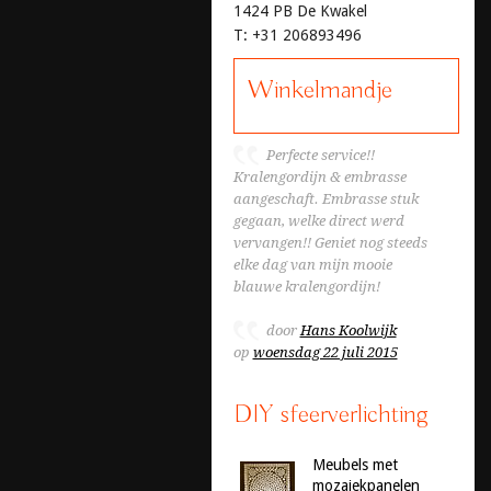
1424 PB De Kwakel
T: +31 206893496
Winkelmandje
Perfecte service!!
Kralengordijn & embrasse
aangeschaft. Embrasse stuk
gegaan, welke direct werd
vervangen!! Geniet nog steeds
elke dag van mijn mooie
blauwe kralengordijn!
door
Hans Koolwijk
op
woensdag 22 juli 2015
DIY sfeerverlichting
Meubels met
mozaiekpanelen