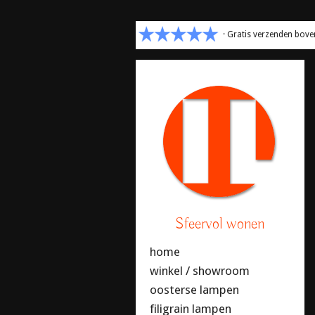
· Gratis verzenden bove
Sfeervol wonen
home
winkel / showroom
oosterse lampen
filigrain lampen