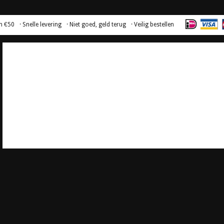
n €50
· Snelle levering
· Niet goed, geld terug
· Veilig bestellen