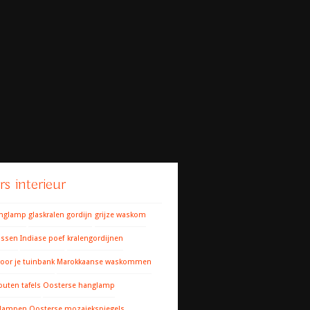
s interieur
anglamp
glaskralen gordijn
grijze waskom
ussen
Indiase poef
kralengordijnen
oor je tuinbank
Marokkaanse waskommen
outen tafels
Oosterse hanglamp
 lampen
Oosterse mozaiekspiegels