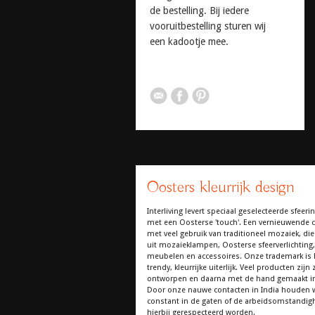
de bestelling. Bij iedere
vooruitbestelling sturen wij
een kadootje mee.
Oosters kleurrijk design
Interliving levert speciaal geselecteerde sfeerin
met een Oosterse 'touch'. Een vernieuwende co
met veel gebruik van traditioneel mozaiek, die
uit mozaieklampen, Oosterse sfeerverlichting,
meubelen en accessoires. Onze trademark is 
trendy, kleurrijke uiterlijk. Veel producten zijn z
ontworpen en daarna met de hand gemaakt in
Door onze nauwe contacten in India houden 
constant in de gaten of de arbeidsomstandi
hierbij gerespecteerd worden.