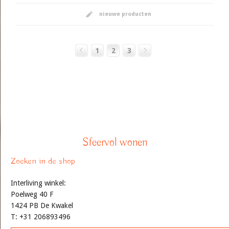
nieuwe producten
1
2
3
Sfeervol wonen
Zoeken in de shop
Interliving winkel:
Poelweg 40 F
1424 PB De Kwakel
T: +31 206893496