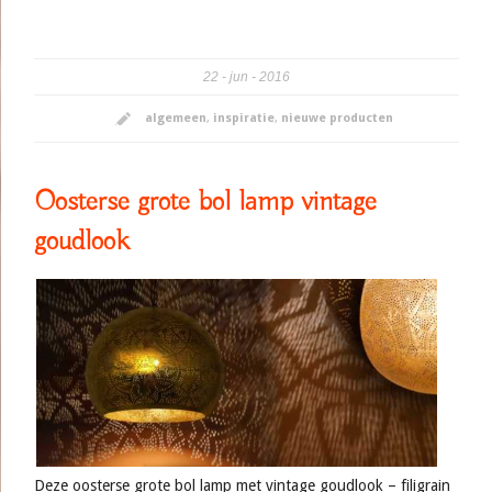
22
jun
2016
algemeen
,
inspiratie
,
nieuwe producten
Oosterse grote bol lamp vintage
goudlook
Deze oosterse grote bol lamp met vintage goudlook – filigrain