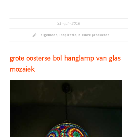
31
jul
2016
algemeen
,
inspiratie
,
nieuwe producten
grote oosterse bol hanglamp van glas
mozaiek