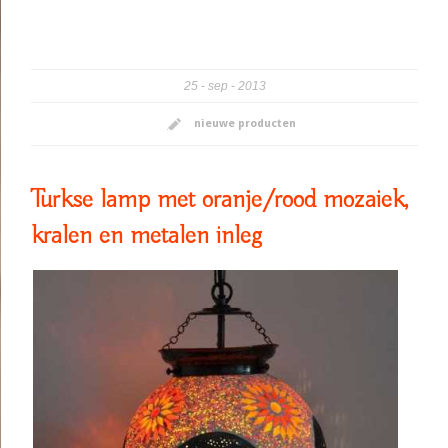
25
sep
2013
nieuwe producten
Turkse lamp met oranje/rood mozaiek,
kralen en metalen inleg