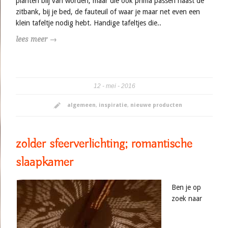
planten blij van worden, maar die ook prima passen naast de
zitbank, bij je bed, de fauteuil of waar je maar net even een
klein tafeltje nodig hebt. Handige tafeltjes die..
lees meer →
12
mei
2016
algemeen
,
inspiratie
,
nieuwe producten
zolder sfeerverlichting; romantische
slaapkamer
Ben je op
zoek naar