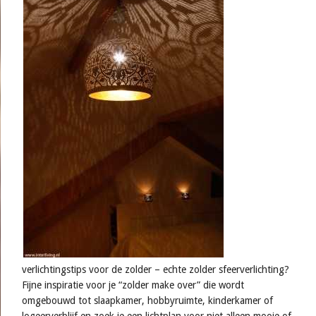
verlichtingstips voor de zolder – echte zolder sfeerverlichting?
Fijne inspiratie voor je “zolder make over” die wordt
omgebouwd tot slaapkamer, hobbyruimte, kinderkamer of
logeerverblijf en zoek je een lichtplan voor niet alleen mooie of