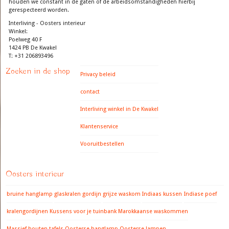
houden we constant in de gaten of de arbeidsomstandigheden hierbij
gerespecteerd worden.
Interliving - Oosters interieur
Winkel:
Poelweg 40 F
1424 PB De Kwakel
T: +31 206893496
Zoeken in de shop
Privacy beleid
contact
Interliving winkel in De Kwakel
Klantenservice
Vooruitbestellen
Oosters interieur
bruine hanglamp
glaskralen gordijn
grijze waskom
Indiaas kussen
Indiase poef
kralengordijnen
Kussens voor je tuinbank
Marokkaanse waskommen
Massief houten tafels
Oosterse hanglamp
Oosterse lampen