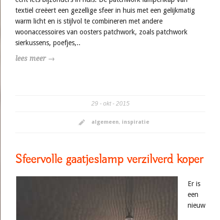
textiel creëert een gezellige sfeer in huis met een gelijkmatig
warm licht en is stijlvol te combineren met andere
woonaccessoires van oosters patchwork, zoals patchwork
sierkussens, poefjes,..
lees meer →
29
okt
2015
algemeen
,
inspiratie
Sfeervolle gaatjeslamp verzilverd koper
Er is
een
nieuw