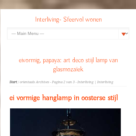
Interliving- Sfeervol wonen
eivormig, papaya: art deco stijl lamp van
glasmozaïek
Start
/ orientaals Archives - Pagina 2 van 3 - Interliving | Interliving
ei vormige hanglamp in oosterse stijl