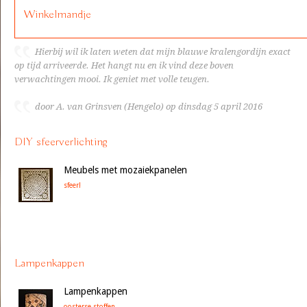
Winkelmandje
Hierbij wil ik laten weten dat mijn blauwe kralengordijn exact
op tijd arriveerde. Het hangt nu en ik vind deze boven
verwachtingen mooi. Ik geniet met volle teugen.
door A. van Grinsven (Hengelo) op dinsdag 5 april 2016
DIY sfeerverlichting
Meubels met mozaiekpanelen
sfeer!
Lampenkappen
Lampenkappen
oosterse stoffen