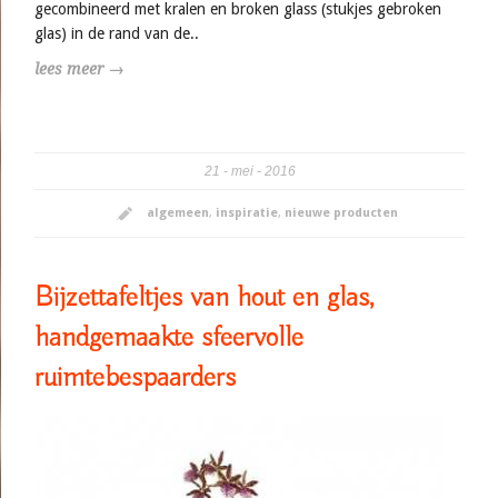
gecombineerd met kralen en broken glass (stukjes gebroken
glas) in de rand van de..
lees meer →
21
mei
2016
algemeen
,
inspiratie
,
nieuwe producten
Bijzettafeltjes van hout en glas,
handgemaakte sfeervolle
ruimtebespaarders