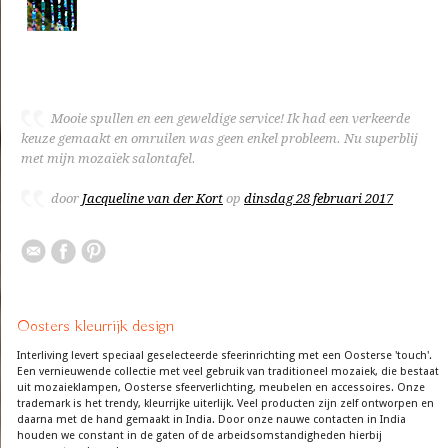
Mooie spullen en een geweldige service! Ik had een verkeerde
keuze gemaakt en omruilen was geen enkel probleem. Nu superblij
met mijn mozaïek salontafel.
door
Jacqueline van der Kort
op
dinsdag 28 februari 2017
Oosters kleurrijk design
Interliving levert speciaal geselecteerde sfeerinrichting met een Oosterse 'touch'.
Een vernieuwende collectie met veel gebruik van traditioneel mozaiek, die bestaat
uit mozaieklampen, Oosterse sfeerverlichting, meubelen en accessoires. Onze
trademark is het trendy, kleurrijke uiterlijk. Veel producten zijn zelf ontworpen en
daarna met de hand gemaakt in India. Door onze nauwe contacten in India
houden we constant in de gaten of de arbeidsomstandigheden hierbij