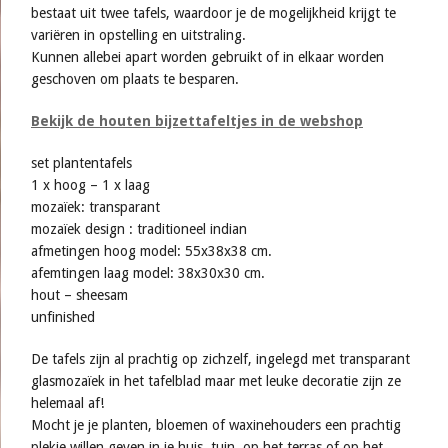
bestaat uit twee tafels, waardoor je de mogelijkheid krijgt te
variëren in opstelling en uitstraling.
Kunnen allebei apart worden gebruikt of in elkaar worden
geschoven om plaats te besparen.
Bekijk de houten bijzettafeltjes in de webshop
set plantentafels
1 x hoog – 1 x laag
mozaïek: transparant
mozaïek design : traditioneel indian
afmetingen hoog model: 55x38x38 cm.
afemtingen laag model: 38x30x30 cm.
hout – sheesam
unfinished
De tafels zijn al prachtig op zichzelf, ingelegd met transparant
glasmozaïek in het tafelblad maar met leuke decoratie zijn ze
helemaal af!
Mocht je je planten, bloemen of waxinehouders een prachtig
plekje willen geven in je huis, tuin, op het terras of op het