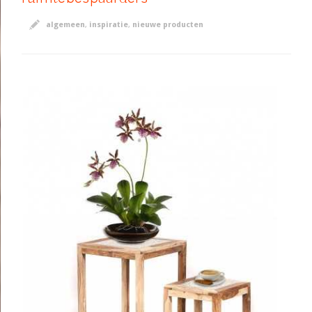
algemeen
,
inspiratie
,
nieuwe producten