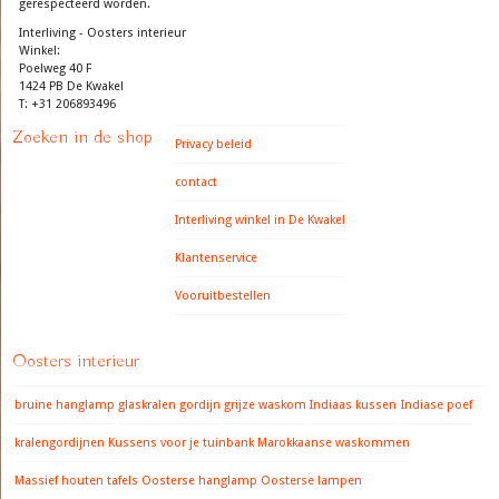
gerespecteerd worden.
Interliving - Oosters interieur
Winkel:
Poelweg 40 F
1424 PB De Kwakel
T: +31 206893496
Zoeken in de shop
Privacy beleid
contact
Interliving winkel in De Kwakel
Klantenservice
Vooruitbestellen
Oosters interieur
bruine hanglamp
glaskralen gordijn
grijze waskom
Indiaas kussen
Indiase poef
kralengordijnen
Kussens voor je tuinbank
Marokkaanse waskommen
Massief houten tafels
Oosterse hanglamp
Oosterse lampen