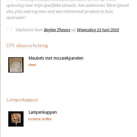
oplossing voor mijn specifieke situatie. Een ouderwets ‘klant’gevoel
dus, plus ook nog eens snel een schitterend product in huis.
Aanrader!
Geplaatst door
Regien Theuns
op
Woensdag 13 juni 2018
DIY sfeerverlichting
Meubels met mozaiekpanelen
sfeer!
Lampenkappen
Lampenkappen
oosterse stoffen