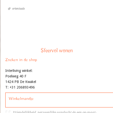
orientaals
Sfeervol wonen
Zoeken in de shop
Interliving winkel:
Poelweg 40 F
1424 PB De Kwakel
T: +31 206893496
Winkelmandje
Vriendelijkheid, persoonlijke aandacht én een op-maat-