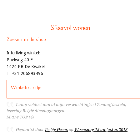
Sfeervol wonen
Zoeken in de shop
Interliving winkel:
Poelweg 40 F
1424 PB De Kwakel
T: +31 206893496
Winkelmandje
Lamp voldoet aan al mijn verwachtingen ! Zondag besteld,
levering België dinsdagmorgen.
M.a.w TOP !👍
Geplaatst door
Peggy Geens
op
Woensdag 15 augustus 2018