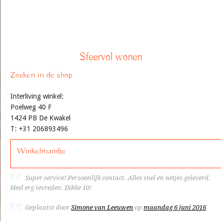
Sfeervol wonen
Zoeken in de shop
Interliving winkel:
Poelweg 40 F
1424 PB De Kwakel
T: +31 206893496
Winkelmandje
Super service! Persoonlijk contact. Alles snel en netjes geleverd.
Heel erg tevreden. Dikke 10!
Geplaatst door
Simone van Leeuwen
op
maandag 6 juni 2016