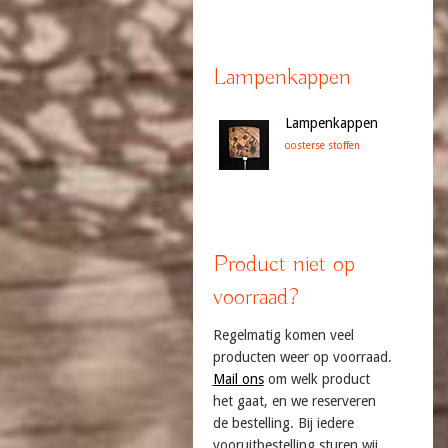
Lampenkappen
Lampenkappen
oosterse stoffen
Product niet op
voorraad?
Regelmatig komen veel
producten weer op voorraad.
Mail ons
om welk product
het gaat, en we reserveren
de bestelling. Bij iedere
vooruitbestelling sturen wij