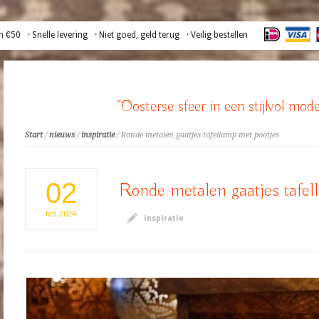
n €50
· Snelle levering
· Niet goed, geld terug
· Veilig bestellen
"Oosterse sfeer in een stijlvol mode
Start
/
nieuws
/
inspiratie
/ Ronde metalen gaatjes tafellamp met pootjes
02
Ronde metalen gaatjes tafel
feb
2024
inspiratie