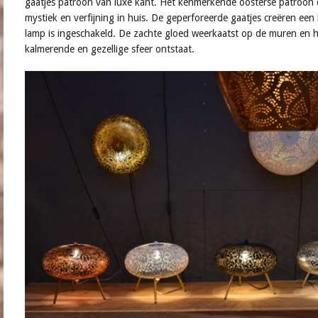
gaatjes patroon van luxe kant. Het kenmerkende oosterse patroon d
mystiek en verfijning in huis. De geperforeerde gaatjes creëren een
lamp is ingeschakeld. De zachte gloed weerkaatst op de muren en 
kalmerende en gezellige sfeer ontstaat.