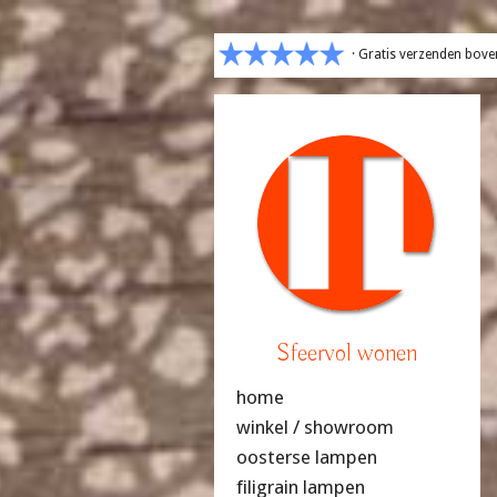
· Gratis verzenden bove
Sfeervol wonen
home
winkel / showroom
oosterse lampen
filigrain lampen