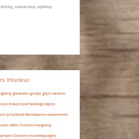
rlichting
,
staande lamp
,
tafellamp
,
s interieur
anglamp
glaskralen gordijn
grijze waskom
ussen
Indiase poef
kralengordijnen
oor je tuinbank
Marokkaanse waskommen
outen tafels
Oosterse hanglamp
 lampen
Oosterse mozaiekspiegels