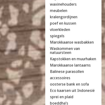
waxinehouders
meubelen
kralengordijnen
poef en kussen
vloerkleden
spiegels
Marokkaanse wasbakken
Waskommen van
natuursteen
Kapstokken en muurhaken
Marokkaanse lantaarns
Balinese parasollen
accessoires
oosterse bank en sofa
Eco kaarsen uit Indonesië
sprei en plaid
boeddha’s