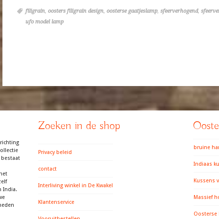
filigrain
,
oosters filigrain design
,
oosterse gaatjeslamp
,
sfeerverhogend
,
sfeerve
ufo model lamp
Zoeken in de shop
Ooster
richting
bruine h
llectie
Privacy beleid
 bestaat
Indiaas k
contact
het
Kussens v
elf
Interliving winkel in De Kwakel
 India.
we
Massief h
Klantenservice
gheden
Oosterse
Vooruitbestellen