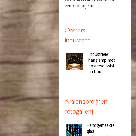
een kadootje mee.
Oosters –
industrieel
Industriële
hanglamp met
oosterse twist
en hout
Kralengordijnen
fotogallerij
Handgemaakte
glas