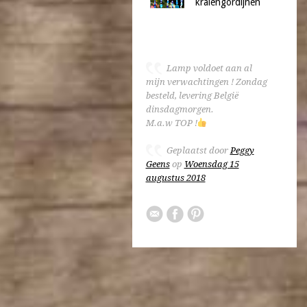
kralengordijnen
Lamp voldoet aan al
mijn verwachtingen ! Zondag
besteld, levering België
dinsdagmorgen.
M.a.w TOP !
Geplaatst door
Peggy
Geens
op
Woensdag 15
augustus 2018