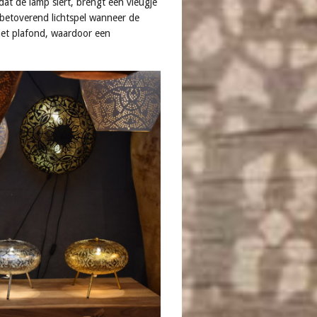
at de lamp siert, brengt een vleugje
 betoverend lichtspel wanneer de
het plafond, waardoor een