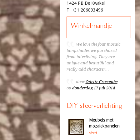
1424 PB De Kwakel
T: +31 206893496
Winkelmandje
We love the four mosaic
lampshades we purchased
from interliving. They are
unique and beautiful and
really add character…
door
Odette Crocombe
op
donderdag 17 juli 2014
DIY sfeerverlichting
Meubels met
mozaiekpanelen
sfeer!