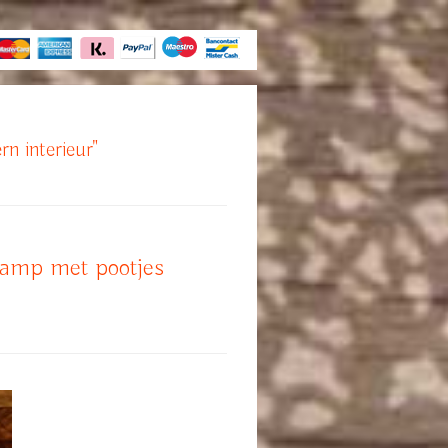
rn interieur"
lamp met pootjes