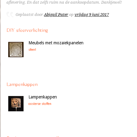
aflevering. En dat zelfs ruim na de aankoopdatum. Dankjewel!
Geplaatst door
Abigail Pater
op
vrijdag 9 juni 2017
DIY sfeerverlichting
Meubels met mozaiekpanelen
sfeer!
Lampenkappen
Lampenkappen
oosterse stoffen