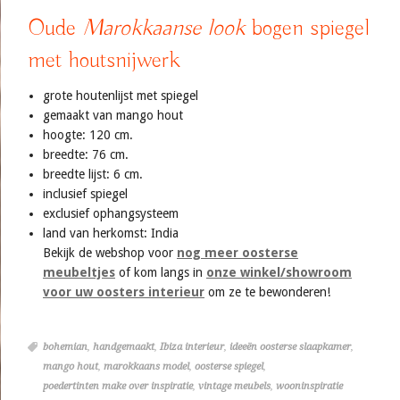
Oude
Marokkaanse look
bogen spiegel
met houtsnijwerk
grote houtenlijst met spiegel
gemaakt van mango hout
hoogte: 120 cm.
breedte: 76 cm.
breedte lijst: 6 cm.
inclusief spiegel
exclusief ophangsysteem
land van herkomst: India
Bekijk de webshop voor
nog meer oosterse
meubeltjes
of kom langs in
onze winkel/showroom
voor uw oosters interieur
om ze te bewonderen!
bohemian
,
handgemaakt
,
Ibiza interieur
,
ideeën oosterse slaapkamer
,
mango hout
,
marokkaans model
,
oosterse spiegel
,
poedertinten make over inspiratie
,
vintage meubels
,
wooninspiratie