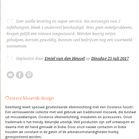
Zeer snelle levering en super service. Na ontvangst van 2
tafellampen, bleek 1 onderstel beschadigd. Was geen enkelprobleem,
kregen gelijk een nieuwe toegestuurd. Werden keurig netjes
geholpen, kortom geweldig, kunnen veel bedrijven nog een voorbeeld
aannemen.
Geplaatst door
Emiel van den Heuvel
op
Dinsdag 25 juli 2017
Oosters kleurrijk design
Interliving levert speciaal geselecteerde sfeerinrichting met een Oosterse 'touch'.
Een vernieuwende collectie met veel gebruik van traditioneel mozaiek, die bestaat
uit mozaieklampen, Oosterse sfeerverlichting, meubelen en accessoires. Onze
trademark is het trendy, kleurrijke uiterlijk. Veel producten zijn zelf ontworpen en
daarna met de hand gemaakt in India. Door onze nauwe contacten in India
houden we constant in de gaten of de arbeidsomstandigheden hierbij
gerespecteerd worden.