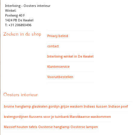
Interliving - Oosters interieur
Winkel:
Poelweg 40 F
1424 PB De Kwakel
T: +31 206893496
Zoeken in de shop
Privacy beleid
contact
Interliving winkel in De Kwakel
Klantenservice
Vooruitbestellen
Oosters interieur
bruine hanglamp
glaskralen gordijn
grijze waskom
Indiaas kussen
Indiase poef
kralengordijnen
Kussens voor je tuinbank
Marokkaanse waskommen
Massief houten tafels
Oosterse hanglamp
Oosterse lampen