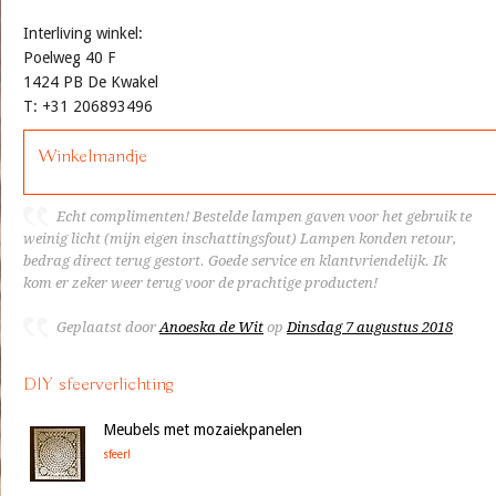
Interliving winkel:
Poelweg 40 F
1424 PB De Kwakel
T: +31 206893496
Winkelmandje
Echt complimenten! Bestelde lampen gaven voor het gebruik te
weinig licht (mijn eigen inschattingsfout) Lampen konden retour,
bedrag direct terug gestort. Goede service en klantvriendelijk. Ik
kom er zeker weer terug voor de prachtige producten!
Geplaatst door
Anoeska de Wit
op
Dinsdag 7 augustus 2018
DIY sfeerverlichting
Meubels met mozaiekpanelen
sfeer!