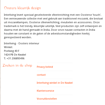
Oosters kleurrijk design
Interliving levert speciaal geselecteerde sfeerinrichting met een Oosterse 'touch'.
Een vernieuwende collectie met veel gebruik van traditioneel mozaiek, die bestaat
uit mozaieklampen, Oosterse sfeerverlichting, meubelen en accessoires. Onze
trademark is het trendy, kleurrijke uiterlijk. Veel producten zijn zelf ontworpen en
daarna met de hand gemaakt in India. Door onze nauwe contacten in India
houden we constant in de gaten of de arbeidsomstandigheden hierbij
gerespecteerd worden.
Interliving - Oosters interieur
Winkel:
Poelweg 40 F
1424 PB De Kwakel
T: +31 206893496
Zoeken in de shop
Privacy beleid
contact
Interliving winkel in De Kwakel
Klantenservice
Vooruitbestellen