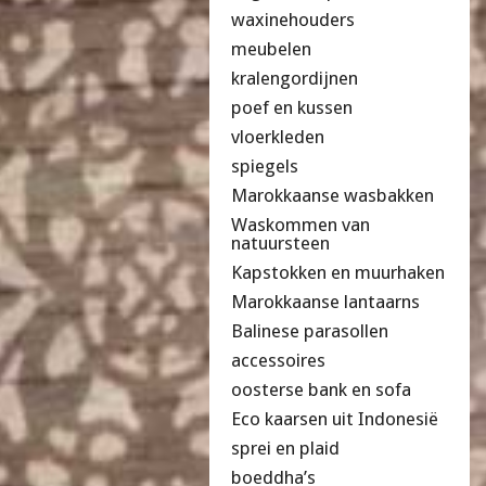
waxinehouders
meubelen
kralengordijnen
poef en kussen
vloerkleden
spiegels
Marokkaanse wasbakken
Waskommen van
natuursteen
Kapstokken en muurhaken
Marokkaanse lantaarns
Balinese parasollen
accessoires
oosterse bank en sofa
Eco kaarsen uit Indonesië
sprei en plaid
boeddha’s