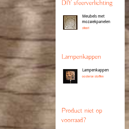
DIY sfeerverlichting
Meubels met
mozaiekpanelen
sfeer!
Lampenkappen
Lampenkappen
oosterse stoffen
Product niet op
voorraad?