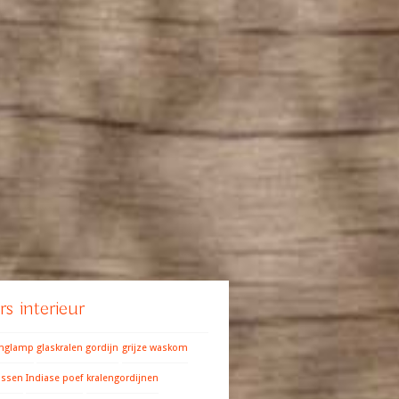
s interieur
anglamp
glaskralen gordijn
grijze waskom
ussen
Indiase poef
kralengordijnen