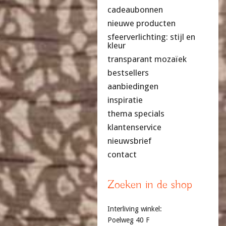
cadeaubonnen
nieuwe producten
sfeerverlichting: stijl en
kleur
transparant mozaïek
bestsellers
aanbiedingen
inspiratie
thema specials
klantenservice
nieuwsbrief
contact
Zoeken in de shop
Interliving winkel:
Poelweg 40 F