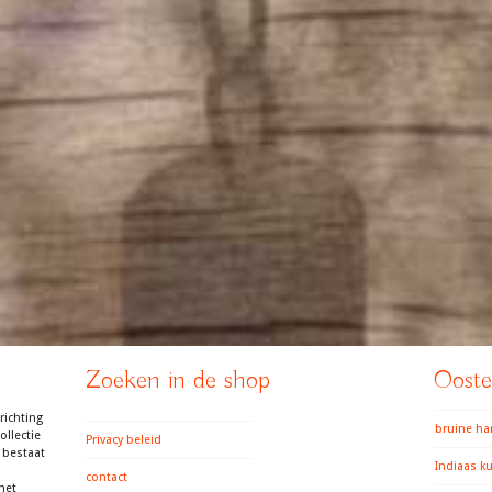
Zoeken in de shop
Ooster
richting
bruine h
llectie
Privacy beleid
 bestaat
Indiaas k
contact
het