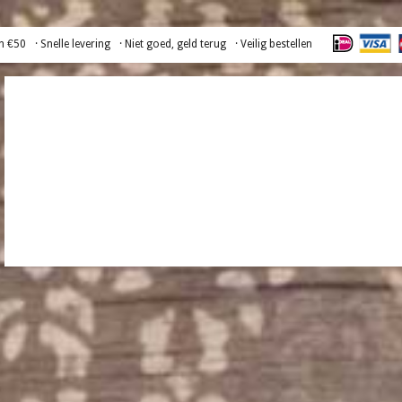
n €50
· Snelle levering
· Niet goed, geld terug
· Veilig bestellen