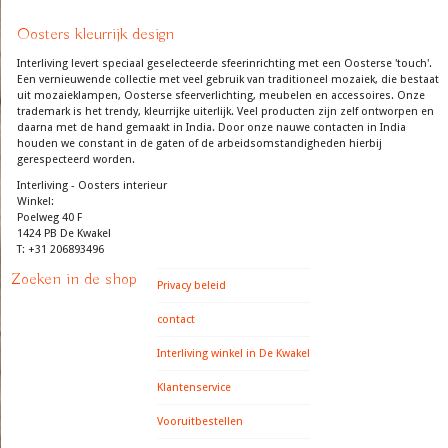
Oosters kleurrijk design
Interliving levert speciaal geselecteerde sfeerinrichting met een Oosterse 'touch'.
Een vernieuwende collectie met veel gebruik van traditioneel mozaiek, die bestaat
uit mozaieklampen, Oosterse sfeerverlichting, meubelen en accessoires. Onze
trademark is het trendy, kleurrijke uiterlijk. Veel producten zijn zelf ontworpen en
daarna met de hand gemaakt in India. Door onze nauwe contacten in India
houden we constant in de gaten of de arbeidsomstandigheden hierbij
gerespecteerd worden.
Interliving - Oosters interieur
Winkel:
Poelweg 40 F
1424 PB De Kwakel
T: +31 206893496
Zoeken in de shop
Privacy beleid
contact
Interliving winkel in De Kwakel
Klantenservice
Vooruitbestellen