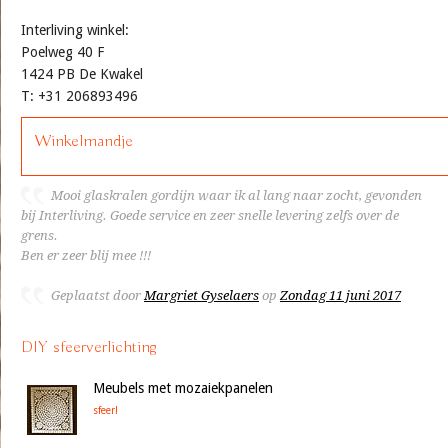
Interliving winkel:
Poelweg 40 F
1424 PB De Kwakel
T: +31 206893496
Winkelmandje
Mooi glaskralen gordijn waar ik al lang naar zocht, gevonden
bij Interliving. Goede service en zeer snelle levering zelfs over de
grens.
Ben er zeer blij mee !!!
Geplaatst door
Margriet Gyselaers
op
Zondag 11 juni 2017
DIY sfeerverlichting
Meubels met mozaiekpanelen
sfeer!