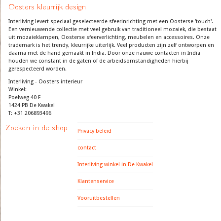
Oosters kleurrijk design
Interliving levert speciaal geselecteerde sfeerinrichting met een Oosterse 'touch'.
Een vernieuwende collectie met veel gebruik van traditioneel mozaiek, die bestaat
uit mozaieklampen, Oosterse sfeerverlichting, meubelen en accessoires. Onze
trademark is het trendy, kleurrijke uiterlijk. Veel producten zijn zelf ontworpen en
daarna met de hand gemaakt in India. Door onze nauwe contacten in India
houden we constant in de gaten of de arbeidsomstandigheden hierbij
gerespecteerd worden.
Interliving - Oosters interieur
Winkel:
Poelweg 40 F
1424 PB De Kwakel
T: +31 206893496
Zoeken in de shop
Privacy beleid
contact
Interliving winkel in De Kwakel
Klantenservice
Vooruitbestellen