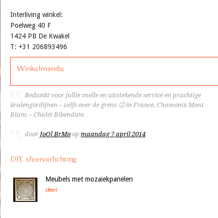
Interliving winkel:
Poelweg 40 F
1424 PB De Kwakel
T: +31 206893496
Winkelmandje
Bedankt voor jullie snelle en uitstekende service en prachtige
kralengordijnen – zelfs over de grens 🙂 in France, Chamonix Mont
Blanc – Chalet Bibendum
door
JoOl BrMo
op
maandag 7 april 2014
DIY sfeerverlichting
Meubels met mozaiekpanelen
sfeer!