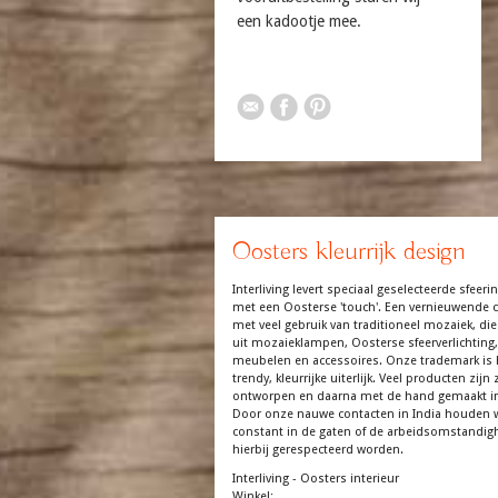
een kadootje mee.
Oosters kleurrijk design
Interliving levert speciaal geselecteerde sfeerin
met een Oosterse 'touch'. Een vernieuwende co
met veel gebruik van traditioneel mozaiek, die
uit mozaieklampen, Oosterse sfeerverlichting,
meubelen en accessoires. Onze trademark is 
trendy, kleurrijke uiterlijk. Veel producten zijn z
ontworpen en daarna met de hand gemaakt in
Door onze nauwe contacten in India houden 
constant in de gaten of de arbeidsomstandi
hierbij gerespecteerd worden.
Interliving - Oosters interieur
Winkel: