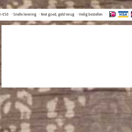
n €50
· Snelle levering
· Niet goed, geld terug
· Veilig bestellen