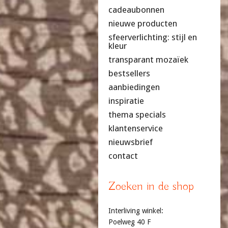
cadeaubonnen
nieuwe producten
sfeerverlichting: stijl en
kleur
transparant mozaïek
bestsellers
aanbiedingen
inspiratie
thema specials
klantenservice
nieuwsbrief
contact
Zoeken in de shop
Interliving winkel:
Poelweg 40 F