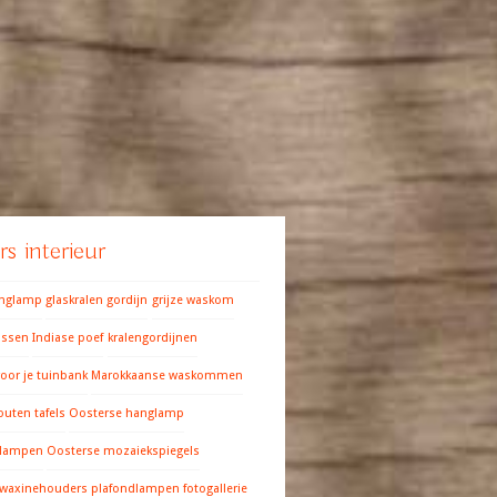
s interieur
anglamp
glaskralen gordijn
grijze waskom
ussen
Indiase poef
kralengordijnen
oor je tuinbank
Marokkaanse waskommen
outen tafels
Oosterse hanglamp
 lampen
Oosterse mozaiekspiegels
 waxinehouders
plafondlampen fotogallerie