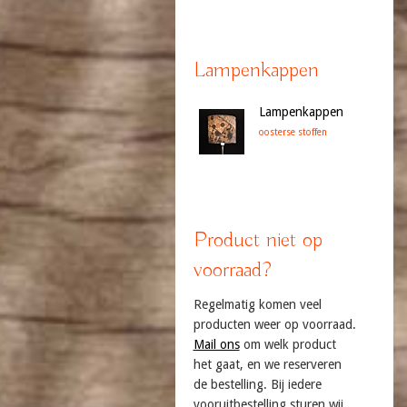
Lampenkappen
Lampenkappen
oosterse stoffen
Product niet op
voorraad?
Regelmatig komen veel
producten weer op voorraad.
Mail ons
om welk product
het gaat, en we reserveren
de bestelling. Bij iedere
vooruitbestelling sturen wij