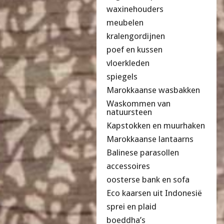
waxinehouders
meubelen
kralengordijnen
poef en kussen
vloerkleden
spiegels
Marokkaanse wasbakken
Waskommen van
natuursteen
Kapstokken en muurhaken
Marokkaanse lantaarns
Balinese parasollen
accessoires
oosterse bank en sofa
Eco kaarsen uit Indonesië
sprei en plaid
boeddha’s