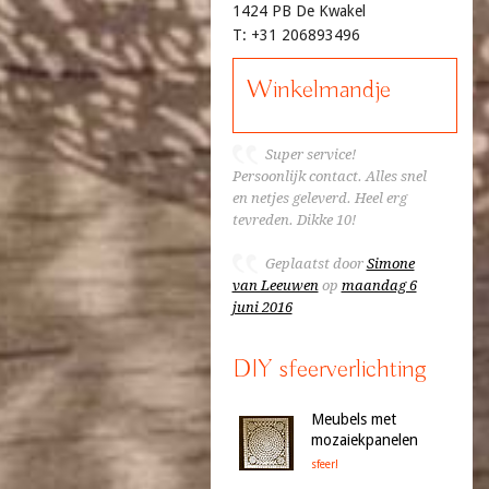
1424 PB De Kwakel
T: +31 206893496
Winkelmandje
Super service!
Persoonlijk contact. Alles snel
en netjes geleverd. Heel erg
tevreden. Dikke 10!
Geplaatst door
Simone
van Leeuwen
op
maandag 6
juni 2016
DIY sfeerverlichting
Meubels met
mozaiekpanelen
sfeer!