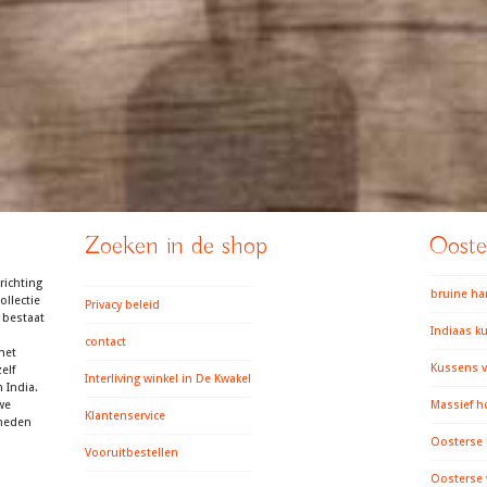
Zoeken in de shop
Ooster
richting
bruine h
llectie
Privacy beleid
 bestaat
Indiaas k
contact
het
Kussens v
elf
Interliving winkel in De Kwakel
 India.
we
Massief h
Klantenservice
gheden
Oosterse
Vooruitbestellen
Oosterse